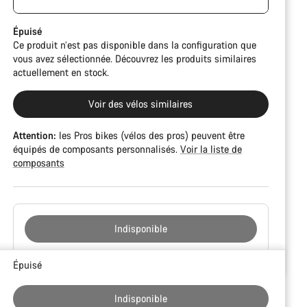
de peinture. Cependant, tous les composants sont
CFR but is built on the Ultimate CF SLX platform.
parfaitement fonctionnels.
Épuisé
Ce produit n’est pas disponible dans la configuration que
vous avez sélectionnée. Découvrez les produits similaires
actuellement en stock.
Voir des vélos similaires
Attention:
les Pros bikes (vélos des pros) peuvent être
équipés de composants personnalisés.
Voir la liste de
composants
Indisponible
Raisons
Épuisé
d’achat
Indisponible