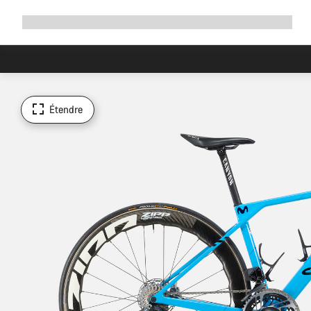
Développer
Boutique
Pourquoi choisir Canyon ?
Rouler avec nous
Service
la
navigation
Étendre