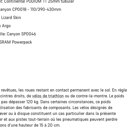
t: Continental PODIUM TT 25mm tubular
 Canyon CP0018 - 110/390-430mm
 Lizard Skin
ik Argo
elle: Canyon SP0046
: SRAM Powerpack
 revêtues, les roues restant en contact permanent avec le sol. En règle
cintres droits, de
vélos de triathlon
ou de contre-la-montre. Le poids
it pas dépasser 120 kg. Dans certaines circonstances, ce poids
ilisation des fabricants de composants. Les vélos désignés de
lever ou à disque constituent un cas particulier dans la présente
r et aux pistes tout-terrain où les pneumatiques peuvent perdre
lons d’une hauteur de 15 à 20 cm.