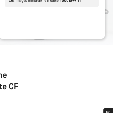
Ces images montrent le modèle
#0001099191
the
ate CF