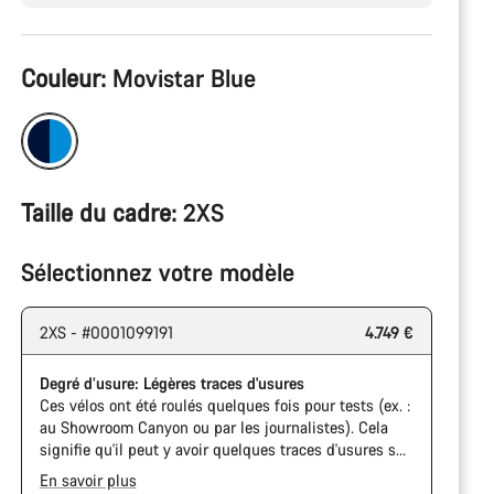
Configuration
Couleur:
Movistar Blue
du
produit
Taille du cadre:
2XS
Sélectionnez votre modèle
2XS - #0001099191
4.749 €
Degré d’usure: Légères traces d'usures
Ces vélos ont été roulés quelques fois pour tests (ex. :
au Showroom Canyon ou par les journalistes). Cela
signifie qu'il peut y avoir quelques traces d'usures sur
la cassette ou la chaine. De plus, le cadre et les
En savoir plus
composants peuvent avoir des rayures ou des éclats
The Pro Bike has the visual design of the Ultimate