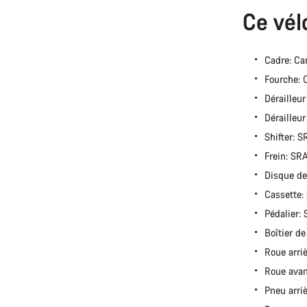
Ce vél
Cadre: Ca
Fourche:
Dérailleu
Dérailleu
Shifter: 
Frein: S
Disque de
Cassette
Pédalier
Boîtier d
Roue arri
Roue ava
Pneu arri