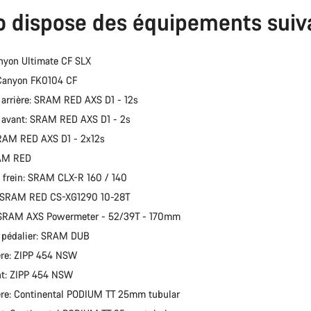
o dispose des équipements suiv
Besoi
nyon Ultimate CF SLX
Nos exp
 Canyon FK0104 CF
r arrière: SRAM RED AXS D1 - 12s
r avant: SRAM RED AXS D1 - 2s
SRAM RED AXS D1 - 2x12s
RAM RED
 frein: SRAM CLX-R 160 / 140
: SRAM RED CS-XG1290 10-28T
: SRAM AXS Powermeter - 52/39T - 170mm
e pédalier: SRAM DUB
ère: ZIPP 454 NSW
nt: ZIPP 454 NSW
ère: Continental PODIUM TT 25mm tubular