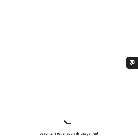
Besoin d’aide ?
Nos experts du service client vous attendent pour
répondre à vos questions.
Démarrer le Chat
Fermer
Le contenu est en cours de chargement