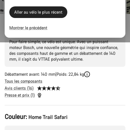
d’origine
Aller au vélo le plus récent
Neuron:ON CF 9
Montrer le précédent
Pour faire simple, ce vélo est unique. Avec un puissant
moteur Bosch, une nouvelle géométrie qui inspire confiance,
des composants haut de gamme et un débattement de 140
mm, il s'agit du VTTAE polyvalent ultime.
Débattement avant: 140 mm
Poids: 22,84 kg
Tous les composants
Avis clients (16)
Presse et prix (1)
Configuration
Couleur:
Home Trail Safari
du
produit