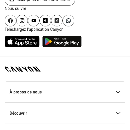
Nous suivre
Téléchargez l’application Canyon
Page
d'accueil
À propos de nous
Canyon
-
Pied
de
Inside Canyon
Découvrir
page
Canyon