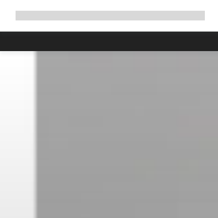
Développer
Boutique
Pourquoi choisir Canyon ?
Rouler avec nous
Service
la
navigation