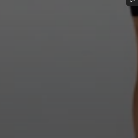
n d’aide ?
erts du service client vous attendent pour répondre à vos questions.
Démarrer le Chat
Fermer