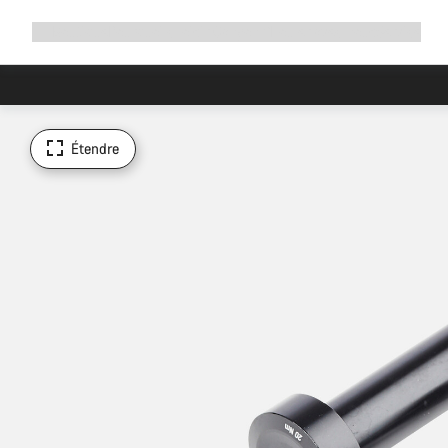
Développer
Boutique
Pourquoi choisir Canyon ?
Rouler avec nous
Service
la
navigation
Étendre