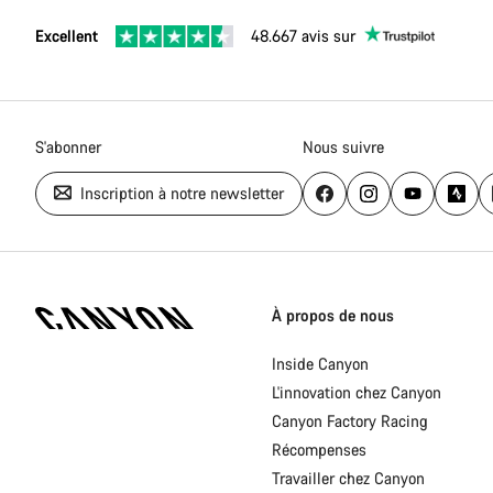
Excellent
48.667 avis sur
S'abonner
Nous suivre
Inscription à notre newsletter
Page
d'accueil
À propos de nous
Canyon
-
Inside Canyon
Pied
L'innovation chez Canyon
de
page
Canyon Factory Racing
Canyon
Récompenses
Travailler chez Canyon