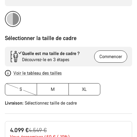
Sélectionner la taille de cadre
Quelle est ma taille de cadre ?
Commencer
Découvrez-le en 3 étapes
Voir le tableau des tailles
S
M
XL
Livraison:
Sélectionnez
taille de cadre
Prix
4.099 €
4.549 €
Vous économisez 450 € (-10%)