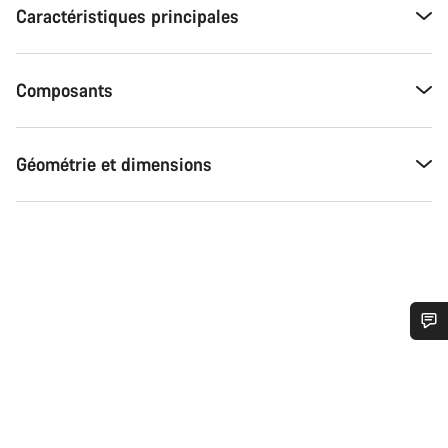
Caractéristiques principales
Composants
Géométrie et dimensions
Besoin d’aide ?
Nos experts du service client vous attendent pour
répondre à vos questions.