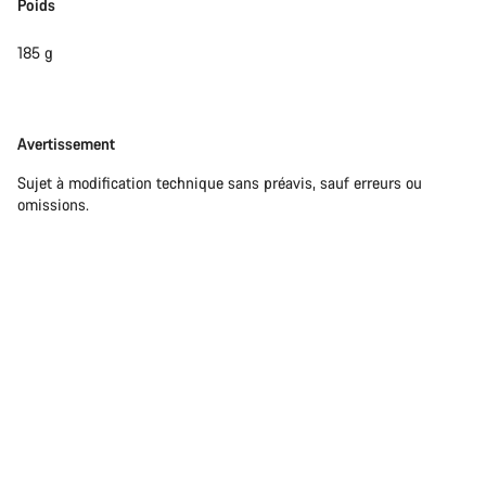
Poids
185 g
Avertissement
Avertissement
Sujet à modification technique sans préavis, sauf erreurs ou
omissions.