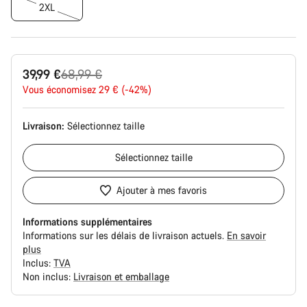
2XL
Prix
39,99 €
68,99 €
Vous économisez 29 € (-42%)
d’origine
Livraison:
Sélectionnez
taille
Sélectionnez
taille
Ajouter à mes favoris
Informations supplémentaires
Informations sur les délais de livraison actuels.
En savoir
plus
Inclus:
TVA
Non inclus:
Livraison et emballage