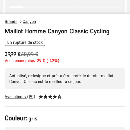
Brands
Canyon
Maillot Homme Canyon Classic Cycling
En rupture de stock
Prix
39,99 €
68,99 €
Vous économisez 29 € (-42%)
d’origine
Actualisé, redesigné et prêt à être porté, le dernier maillot
Canyon Classic est le meilleur à ce jour.
Avis clients (191)
Configuration
Couleur:
gris
du
produit