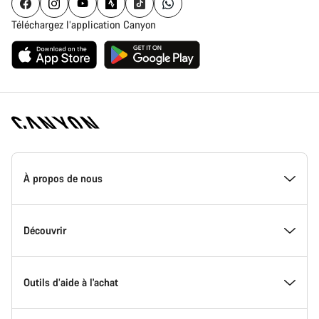
Téléchargez l’application Canyon
Page
d'accueil
À propos de nous
Canyon
-
Pied
de
Inside Canyon
Découvrir
page
Canyon
L'innovation chez Canyon
Evénements
Outils d’aide à l'achat