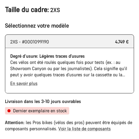
Taille du cadre:
2XS
Sélectionnez votre modèle
2XS - #0001099190
4.749 €
Degré d’usure: Légères traces d'usures
Ces vélos ont été roulés quelques fois pour tests (ex. : au
Showroom Canyon ou par les journalistes). Cela signifie qu'il
peut y avoir quelques traces d'usures sur la cassette ou la
chaine. De plus, le cadre et les composants peuvent avoir des
En savoir plus
rayures ou des éclats de peinture. Cependant, tous les
composants sont parfaitement fonctionnels.
Livraison dans les 3-10 jours ouvrables
Dernier exemplaire en stock
Attention:
les Pros bikes (vélos des pros) peuvent être équipés de
composants personnalisés.
Voir la liste de composants