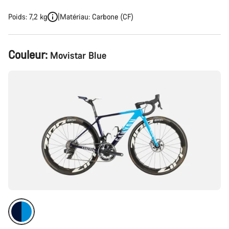
Poids: 7,2 kg
Matériau: Carbone (CF)
Configuration
Couleur:
Movistar Blue
du
produit