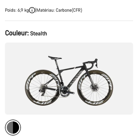
Poids: 6,9 kg
Matériau: Carbone(CFR)
Configuration
Couleur:
Stealth
du
produit