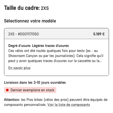
Taille du cadre:
2XS
Sélectionnez votre modèle
2XS - #0001117050
5.189 €
Degré d’usure: Légères traces d'usures
Ces vélos ont été roulés quelques fois pour tests (ex. : au
Showroom Canyon ou par les journalistes). Cela signifie qu'il
peut y avoir quelques traces d'usures sur la cassette ou la
chaine. De plus, le cadre et les composants peuvent avoir des
En savoir plus
rayures ou des éclats de peinture. Cependant, tous les
composants sont parfaitement fonctionnels.
Livraison dans les 3-10 jours ouvrables
Dernier exemplaire en stock
Attention:
les Pros bikes (vélos des pros) peuvent être équipés de
composants personnalisés.
Voir la liste de composants