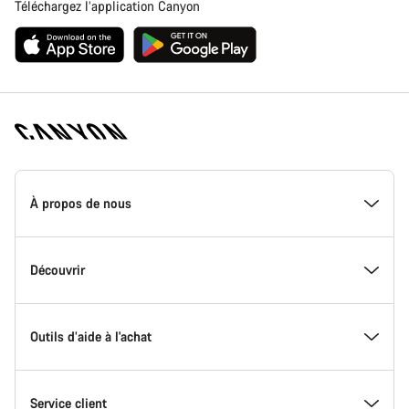
Téléchargez l’application Canyon
Page
d'accueil
À propos de nous
Canyon
-
Pied
de
Inside Canyon
Découvrir
page
Canyon
L'innovation chez Canyon
Evénements
Outils d’aide à l'achat
Canyon Factory Racing
Trouver les emplacements Canyon
Trouvez votre Modèle
Service client