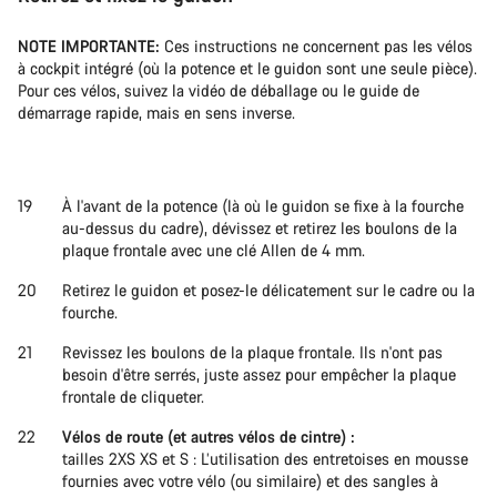
Nos experts du service client vous attendent pour
répondre à vos questions.
NOTE IMPORTANTE:
Ces instructions ne concernent pas les vélos
à cockpit intégré (où la potence et le guidon sont une seule pièce).
Pour ces vélos, suivez la vidéo de déballage ou le guide de
Démarrer le Chat
démarrage rapide, mais en sens inverse.
Fermer
À l'avant de la potence (là où le guidon se fixe à la fourche
au-dessus du cadre), dévissez et retirez les boulons de la
plaque frontale avec une clé Allen de 4 mm.
Retirez le guidon et posez-le délicatement sur le cadre ou la
fourche.
Revissez les boulons de la plaque frontale. Ils n'ont pas
besoin d'être serrés, juste assez pour empêcher la plaque
frontale de cliqueter.
Vélos de route (et autres vélos de cintre) :
tailles 2XS XS et S : L’utilisation des entretoises en mousse
fournies avec votre vélo (ou similaire) et des sangles à