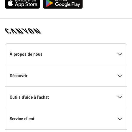
Page
d'accueil
À propos de nous
Canyon
-
Pied
de
Inside Canyon
Découvrir
page
Canyon
L'innovation chez Canyon
Evénements
Outils d’aide à l'achat
Canyon Factory Racing
Trouver les emplacements Canyon
Trouvez votre Modèle
Service client