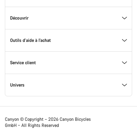
-
Pied
de
Inside Canyon
Découvrir
page
Canyon
L'innovation chez Canyon
Evénements
Outils d’aide à l'achat
Canyon Factory Racing
Trouver les emplacements Canyon
Trouvez votre Modèle
Service client
Récompenses
Équipes, athlètes & coureurs
Vélos en stock
Assistance
Univers
Travailler chez Canyon
Actualités et articles de blog
Trouvez votre taille chez Canyon
Emplacement des ateliers partenaires
Vélos de route
Canyon © Copyright – 2026 Canyon Bicycles
GmbH – All Rights Reserved
Actualités presse de Canyon
Conseils & Astuces
Comparateur de vélos
Expédition
Vélos gravel