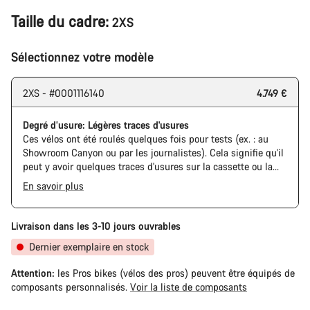
Taille du cadre:
2XS
Sélectionnez votre modèle
2XS - #0001116140
4.749 €
Degré d’usure: Légères traces d'usures
Ces vélos ont été roulés quelques fois pour tests (ex. : au
Showroom Canyon ou par les journalistes). Cela signifie qu'il
peut y avoir quelques traces d'usures sur la cassette ou la
chaine. De plus, le cadre et les composants peuvent avoir des
En savoir plus
rayures ou des éclats de peinture. Cependant, tous les
The Pro Bike has the visual design of the Ultimate CFR but is
composants sont parfaitement fonctionnels.
built on the Ultimate CF SLX platform.
Livraison dans les 3-10 jours ouvrables
Dernier exemplaire en stock
Attention:
les Pros bikes (vélos des pros) peuvent être équipés de
composants personnalisés.
Voir la liste de composants