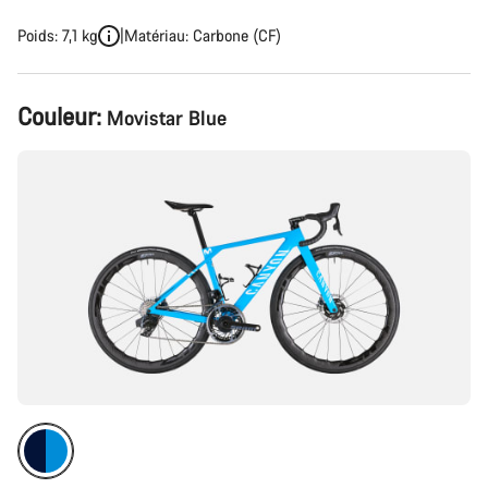
Poids: 7,1 kg
Matériau: Carbone (CF)
Configuration
Couleur:
Movistar Blue
du
produit