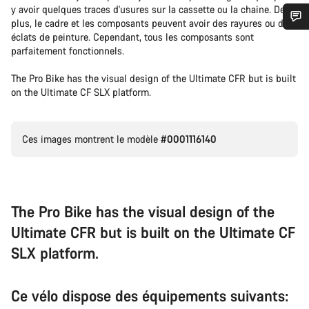
y avoir quelques traces d'usures sur la cassette ou la chaine. De
plus, le cadre et les composants peuvent avoir des rayures ou des
éclats de peinture. Cependant, tous les composants sont
Besoin d’aide ?
parfaitement fonctionnels.
The Pro Bike has the visual design of the Ultimate CFR but is built
Nos experts du service client vous attendent pour
on the Ultimate CF SLX platform.
répondre à vos questions.
Démarrer le Chat
Ces images montrent le modèle
#0001116140
Fermer
The Pro Bike has the visual design of the
Ultimate CFR but is built on the Ultimate CF
SLX platform.
Ce vélo dispose des équipements suivants: