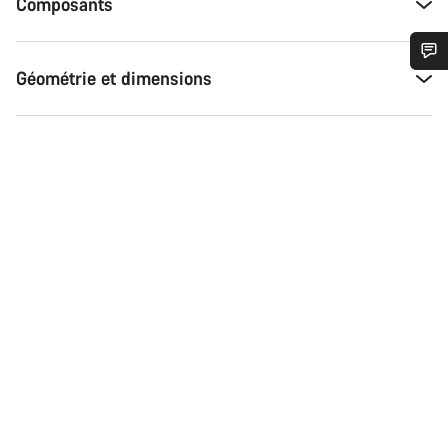
Composants
Géométrie et dimensions
Besoin d’aide ?
Nos experts du service client vous attendent pour
répondre à vos questions.
Démarrer le Chat
Fermer