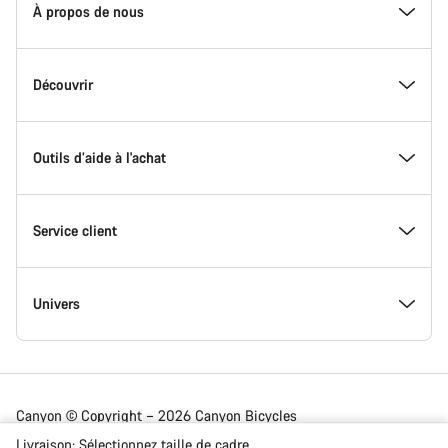
d'accueil
À propos de nous
Canyon
-
Pied
de
Inside Canyon
Découvrir
page
Canyon
L'innovation chez Canyon
Evénements
Outils d’aide à l'achat
Canyon Factory Racing
Trouver les emplacements Canyon
Trouvez votre Modèle
Service client
Récompenses
Équipes, athlètes & coureurs
Vélos en stock
Assistance
Univers
Travailler chez Canyon
Actualités et articles de blog
Trouvez votre taille chez Canyon
Emplacement des ateliers partenaires
Vélos de route
Canyon © Copyright – 2026 Canyon Bicycles
GmbH – All Rights Reserved
Livraison:
Sélectionnez
taille de cadre