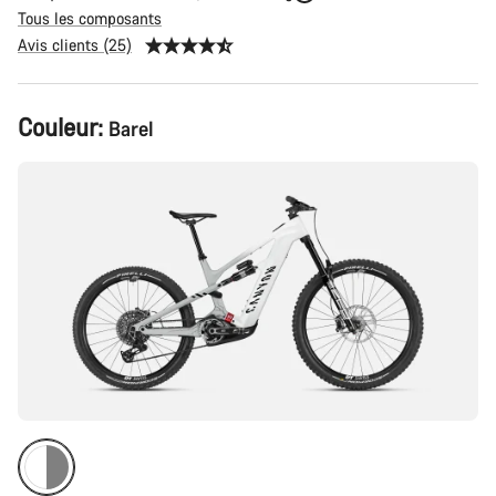
Tous les composants
Avis clients (25)
Configuration
Couleur:
Barel
du
produit