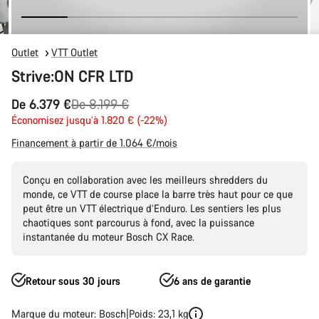
Outlet
VTT Outlet
Strive:ON CFR LTD
Prix
De 6.379 €
De 8.199 €
Économisez jusqu’à 1.820 € (-22%)
d’origine
Financement à partir de 1.064 €/mois
Conçu en collaboration avec les meilleurs shredders du
monde, ce VTT de course place la barre très haut pour ce que
peut être un VTT électrique d’Enduro. Les sentiers les plus
chaotiques sont parcourus à fond, avec la puissance
instantanée du moteur Bosch CX Race.
Retour sous 30 jours
6 ans de garantie
Marque du moteur: Bosch
Poids: 23,1 kg