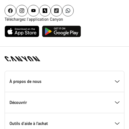
Téléchargez l’application Canyon
Page
d'accueil
À propos de nous
Canyon
-
Pied
de
Inside Canyon
Découvrir
page
Canyon
L'innovation chez Canyon
Evénements
Outils d’aide à l'achat