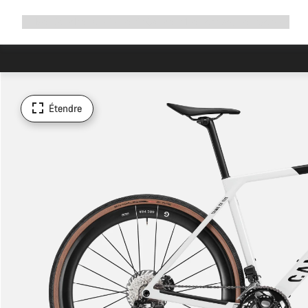
Développer
Boutique
Pourquoi choisir Canyon ?
Rouler avec nous
Service
la
navigation
Étendre