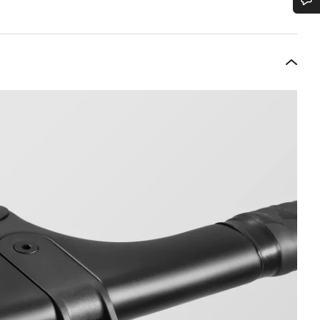
n d’aide ?
erts du service client vous attendent pour répondre à vos questions.
Démarrer le Chat
Fermer