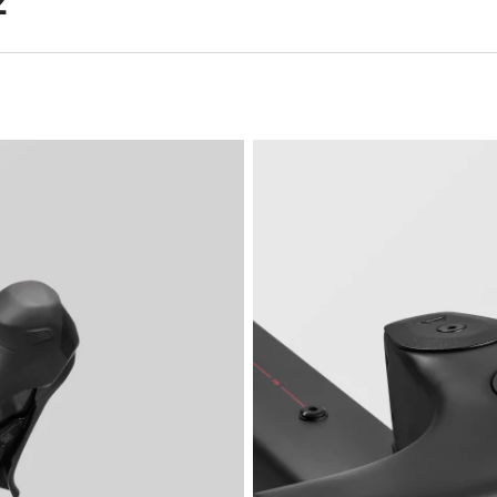
2
Besoi
Nos exp