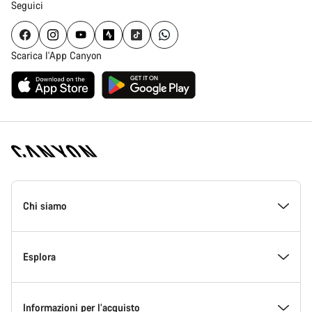
Seguici
Scarica l'App Canyon
Piè
di
Chi siamo
pagina
Home
Canyon
All’interno di Canyon
Esplora
Innovazione in Canyon
Eventi
Informazioni per l’acquisto