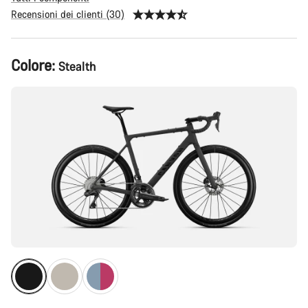
Recensioni dei clienti (30)
Configurazione
Colore:
Stealth
del
prodotto