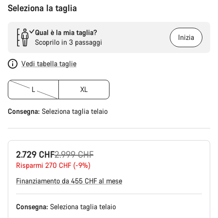
Seleziona la taglia
Qual è la mia taglia?
Inizia
Scoprilo in 3 passaggi
Vedi tabella taglie
L
XL
Consegna:
Seleziona
taglia telaio
Prezzo
2.729 CHF
2.999 CHF
originale
Risparmi 270 CHF (-9%)
Finanziamento da 455 CHF al mese
Consegna:
Seleziona
taglia telaio