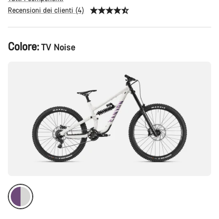
Recensioni dei clienti (4)
Configurazione
Colore:
TV Noise
del
prodotto