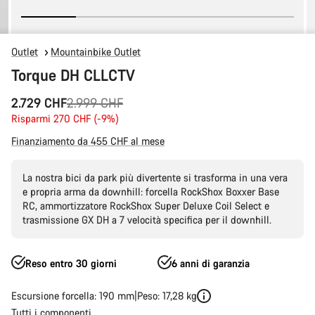
Outlet
Mountainbike Outlet
Torque DH CLLCTV
Prezzo
2.729 CHF
2.999 CHF
originale
Risparmi 270 CHF (-9%)
Finanziamento da 455 CHF al mese
La nostra bici da park più divertente si trasforma in una vera
e propria arma da downhill: forcella RockShox Boxxer Base
RC, ammortizzatore RockShox Super Deluxe Coil Select e
trasmissione GX DH a 7 velocità specifica per il downhill.
Reso entro 30 giorni
6 anni di garanzia
Escursione forcella: 190 mm
Peso: 17,28 kg
Tutti i componenti