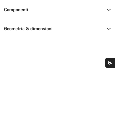
Componenti
Geometria & dimensioni
Ti serve aiuto?
I nostri consulenti esperti sono a tua disposizione.
Avvia Chat
Chiudi