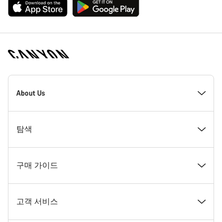
[footer.linksList.title]
About Us
수상경력
탐색
인재 채용
뉴스 및 스토리
구매 가이드
캐니언 뉴스룸
팁 & 조언
꿈꾸던 캐니언 자전거 찾기
고객 서비스