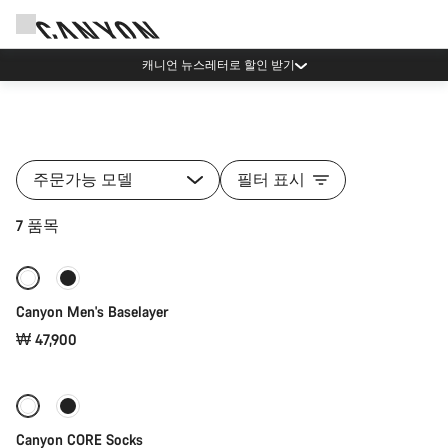
캐니언 뉴스레터로 할인 받기
의
류
주문가능 모델
필터 표시
컬
렉
빠른 선택
7 품목
션
카
테
새로운
고
Canyon Men's Baselayer
리
의
₩ 47,900
빠른 선택
모
든
제
품
Canyon CORE Socks