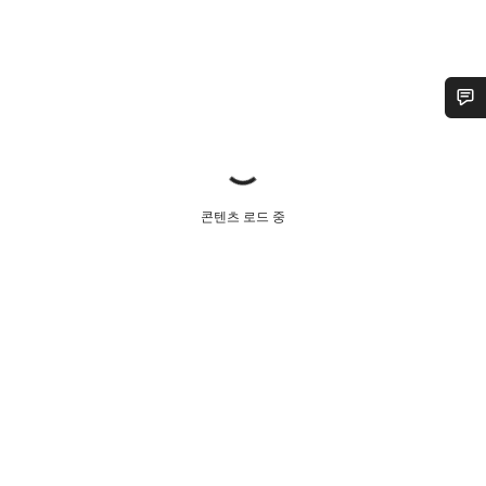
도움이 필요하십니까?
고객 지원 전문가가 질문에 답변하기 위해 대기하고
있습니다.
콘텐츠 로드 중
채팅 시작
닫기