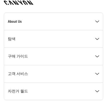
[footer.linksList.title]
About Us
수상경력
탐색
인재 채용
뉴스 및 스토리
구매 가이드
캐니언 뉴스룸
팁 & 조언
꿈꾸던 캐니언 자전거 찾기
고객 서비스
이용 약관
캐니언 홈 코블렌츠
재고 있는 자전거
지원 센터
자전거 월드