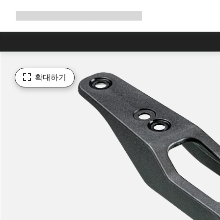
탐
Shop
Why Canyon
Ride with us
서비스
색
확
장
확대하기