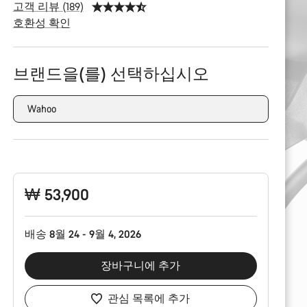
고객 리뷰 (189)
호환성 확인
제
품
브랜드을(를) 선택하십시오
구
성
Wahoo
₩ 53,900
배송 8월 24 - 9월 4, 2026
장바구니에 추가
관심 목록에 추가