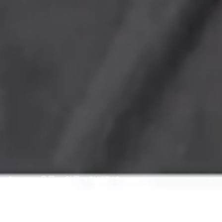
Canyon
용품
의류
CLLCTV Streetwear
From peaks to pavement