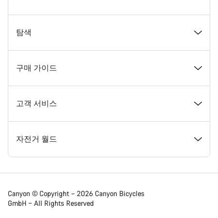
수상경력
탐색
인재 채용
뉴스 및 스토리
구매 가이드
캐니언 뉴스룸
팁 & 조언
꿈꾸던 캐니언 자전거 찾기
고객 서비스
이용 약관
캐니언 홈 코블렌츠
재고 있는 자전거
지원 센터
자전거 월드
법적 고지
회원 혜택
나의 캐니언 사이즈 찾기
서비스 위치
로드
Canyon © Copyright – 2026 Canyon Bicycles
GmbH – All Rights Reserved
데이터 보호 정책
Canyon App
자전거 비교
배송
그래블