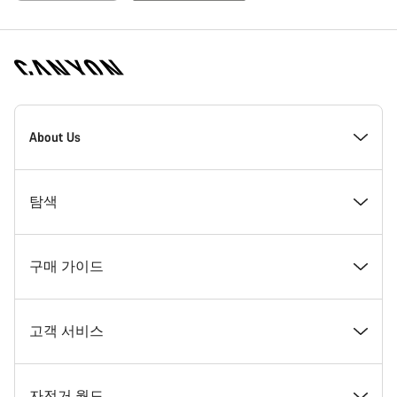
[footer.linksList.title]
About Us
수상경력
탐색
인재 채용
뉴스 및 스토리
구매 가이드
캐니언 뉴스룸
팁 & 조언
꿈꾸던 캐니언 자전거 찾기
고객 서비스
이용 약관
캐니언 홈 코블렌츠
재고 있는 자전거
지원 센터
자전거 월드