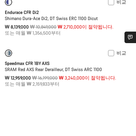
비교
-25%
이전 가격: ₩ 11,049,000
Endurace CFR Di2
Shimano Dura-Ace Di2, DT Swiss ERC 1100 Dicut
원
₩ 8,139,000
₩ 10,849,000
₩ 2,710,000이 절약됩니다.
가
또는 매월 ₩ 1,356,500부터
격
도움이 필요하십니까?
비교
-20%
파워미터
Speedmax CFR 1BY AXS
고객 지원 전문가가 질문에 답변하기 위해 대기하고
SRAM Red AXS Rear Derailleur, DT Swiss ARC 1100
있습니다.
원
₩ 12,959,000
₩ 16,199,000
₩ 3,240,000이 절약됩니다.
가
또는 매월 ₩ 2,159,833부터
격
채팅 시작
닫기