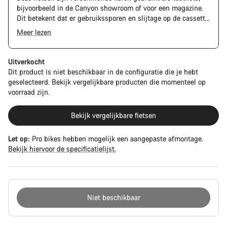
bijvoorbeeld in de Canyon showroom of voor een magazine.
Dit betekent dat er gebruikssporen en slijtage op de cassette
en ketting zichtbaar zijn. Het frame en de onderdelen kunnen
Meer lezen
daarnaast ook krassen, lakbeschadigingen en
kleurafwijkingen vertonen. Alle onderdelen functioneren
echter perfect.
Uitverkocht
Dit product is niet beschikbaar in de configuratie die je hebt
geselecteerd. Bekijk vergelijkbare producten die momenteel op
voorraad zijn.
Bekijk vergelijkbare fietsen
Let op:
Pro bikes hebben mogelijk een aangepaste afmontage.
Bekijk hiervoor de specificatielijst.
Niet beschikbaar
Redenen