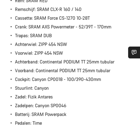
Rem: SRAM RED
Remschijf: SRAM CLX-R 160 / 140
Cassette: SRAM Force CS-1270 10-28T
Crank: SRAM AXS Powermeter - 52/39T - 170mm
Trapas: SRAM DUB
Achterwiel: ZIPP 454 NSW
Voorwiel: ZIPP 454 NSW
Achterband: Continental PODIUM TT 25mm tubular
Heb je hulp nodig?
Voorband: Continental PODIUM TT 25mm tubular
Cockpit: Canyon CP0018 - 100/390-430mm
Onze deskundige medewerkers helpen je graag bij al je
vragen.
Stuurlint: Canyon
Zadel: Fizik Antares
Zadelpen: Canyon SP0046
Start Chat
Batterij: SRAM Powerpack
Sluiten
Pedalen: Time