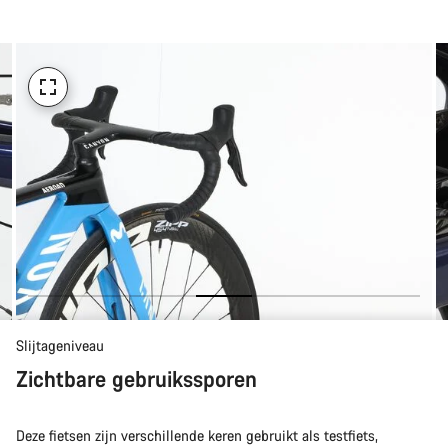
om
te
kopen
Slijtageniveau
Zichtbare gebruikssporen
Deze fietsen zijn verschillende keren gebruikt als testfiets,