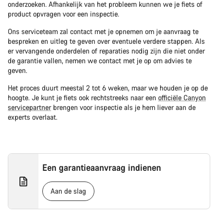
onderzoeken. Afhankelijk van het probleem kunnen we je fiets of
Onze deskundige medewerkers helpen je graag bij al je
product opvragen voor een inspectie.
vragen.
Ons serviceteam zal contact met je opnemen om je aanvraag te
bespreken en uitleg te geven over eventuele verdere stappen. Als
Start Chat
er vervangende onderdelen of reparaties nodig zijn die niet onder
de garantie vallen, nemen we contact met je op om advies te
Sluiten
geven.
Het proces duurt meestal 2 tot 6 weken, maar we houden je op de
hoogte. Je kunt je fiets ook rechtstreeks naar een
officiële Canyon
servicepartner
brengen voor inspectie als je hem liever aan de
experts overlaat.
Een garantieaanvraag indienen
Aan de slag