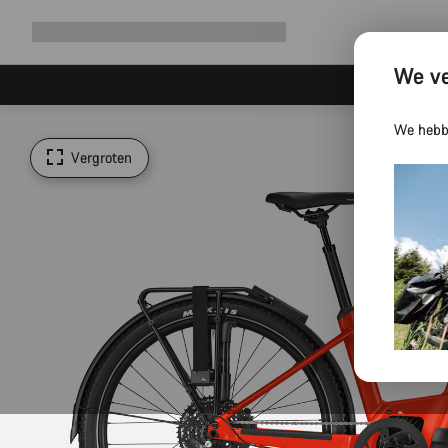
Navigatie
Shop
Why Canyon
Ride with us
Service
uitbreiden
We ve
We hebbe
Vergroten