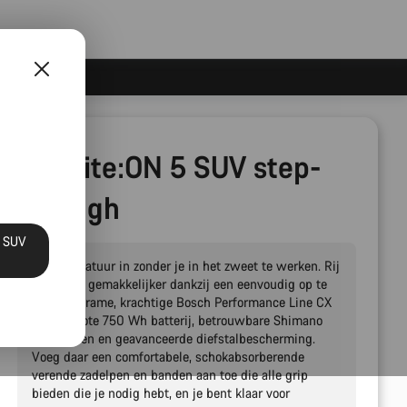
Pathlite:ON 5 SUV step-
through
N SUV
Duik de natuur in zonder je in het zweet te werken. Rij
verder en gemakkelijker dankzij een eenvoudig op te
stappen frame, krachtige Bosch Performance Line CX
motor, grote 750 Wh batterij, betrouwbare Shimano
onderdelen en geavanceerde diefstalbescherming.
Voeg daar een comfortabele, schokabsorberende
verende zadelpen en banden aan toe die alle grip
bieden die je nodig hebt, en je bent klaar voor