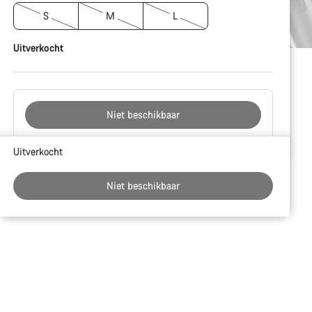
S
M
L
Uitverkocht
Niet beschikbaar
Redenen
Uitverkocht
om
te
Niet beschikbaar
kopen