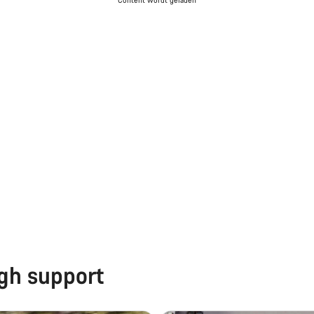
Content wordt geladen
ugh support