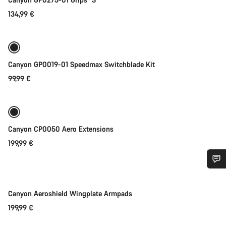
134,99 €
Toevoegen aan winkelwagen
Canyon GP0019-01 Speedmax Switchblade Kit
99,99 €
Binnenkort
Canyon CP0050 Aero Extensions
199,99 €
Heb je hulp nodig?
Binnenkort
Canyon Aeroshield Wingplate Armpads
Onze deskundige medewerkers helpen je graag bij al je
199,99 €
vragen.