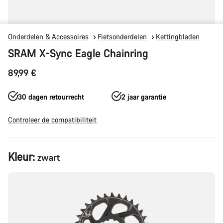
Onderdelen & Accessoires
Fietsonderdelen
Kettingbladen
SRAM X-Sync Eagle Chainring
89,99 €
30 dagen retourrecht
2 jaar garantie
Controleer de compatibiliteit
Productconfiguratie
Kleur:
zwart