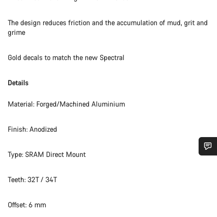
The design reduces friction and the accumulation of mud, grit and
grime
Gold decals to match the new Spectral
Details
Material: Forged/Machined Aluminium
Finish: Anodized
Type: SRAM Direct Mount
Heb je hulp nodig?
Teeth: 32T / 34T
Onze deskundige medewerkers helpen je graag bij al je
vragen.
Offset: 6 mm