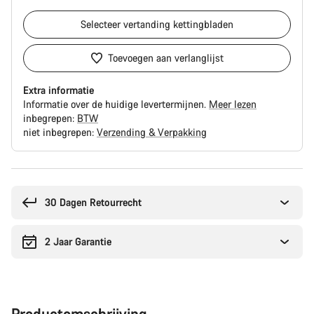
Selecteer
vertanding kettingbladen
Toevoegen aan verlanglijst
Extra informatie
Informatie over de huidige levertermijnen.
Meer lezen
inbegrepen:
BTW
niet inbegrepen:
Verzending & Verpakking
Redenen
om
te
30 Dagen Retourrecht
kopen
2 Jaar Garantie
Productomschrijving