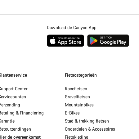
Download de Canyon App
Klantenservice
Fietscategorieën
Support Center
Racefietsen
Servicepunten
Gravelfietsen
Verzending
Mountainbikes
Betaling & Financiering
E-Bikes
Garantie
Stad & trekking fietsen
Retourzendingen
Onderdelen & Accessoires
Hier de overeenkomst
Fietskleding