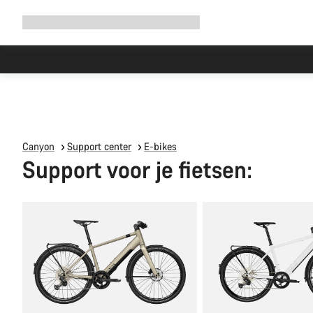
Navigatie
Shop
Why Canyon
Ride with us
Service
uitbreiden
Canyon
Support center
E-bikes
Support voor je fietsen: