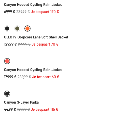
Canyon Hooded Cycling Rain Jacket
Originele
69,99 €
239,99 €
Je bespaart 170 €
Direct toevoegen
Prijs
-35%
CLLCTV Gorpcore Lane Soft Shell Jacket
Originele
129,99 €
199,99 €
Je bespaart 70 €
Direct toevoegen
Prijs
Refurbished
-25%
Canyon Hooded Cycling Rain Jacket
Originele
179,99 €
239,99 €
Je bespaart 60 €
Direct toevoegen
Prijs
-72%
Canyon 3-Layer Parka
Originele
44,99 €
159,99 €
Je bespaart 115 €