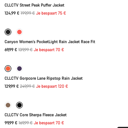
CLLCTV Street Peak Puffer Jacket
Originele
124,99 €
199,99 €
Je bespaart 75 €
Direct toevoegen
Prijs
-50%
Canyon Women's PocketLight Rain Jacket Race Fit
Originele
69,99 €
139,99 €
Je bespaart 70 €
Direct toevoegen
Prijs
-48%
CLLCTV Gorpcore Lane Ripstop Rain Jacket
Originele
129,99 €
249,99 €
Je bespaart 120 €
Direct toevoegen
Prijs
-41%
CLLCTV Core Sherpa Fleece Jacket
Originele
99,99 €
169,99 €
Je bespaart 70 €
Direct toevoegen