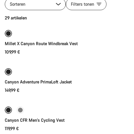
producten
Sorteren
Filters tonen
van
categorie
Direct toevoegen
29 artikelen
Jassen
&
Vesten
Millet X Canyon Route Windbreak Vest
109,99 €
Direct toevoegen
Canyon Adventure PrimaLoft Jacket
149,99 €
Direct toevoegen
Nieuw
Canyon CFR Men's Cycling Vest
119,99 €
Direct toevoegen