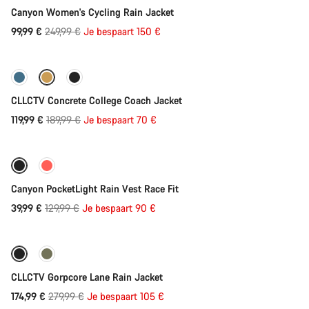
Canyon Women's Cycling Rain Jacket
Originele
99,99 €
249,99 €
Je bespaart 150 €
Direct toevoegen
Prijs
-37%
CLLCTV Concrete College Coach Jacket
Originele
119,99 €
189,99 €
Je bespaart 70 €
Direct toevoegen
Prijs
-69%
Canyon PocketLight Rain Vest Race Fit
Originele
39,99 €
129,99 €
Je bespaart 90 €
Direct toevoegen
Prijs
-38%
CLLCTV Gorpcore Lane Rain Jacket
Originele
174,99 €
279,99 €
Je bespaart 105 €
Direct toevoegen