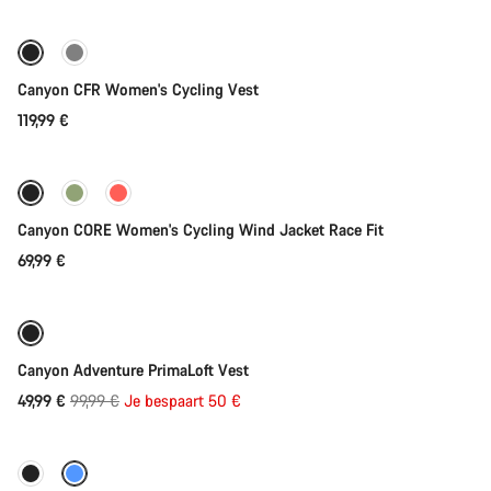
Nieuw
Canyon CFR Women's Cycling Vest
119,99 €
Direct toevoegen
Canyon CORE Women's Cycling Wind Jacket Race Fit
69,99 €
Direct toevoegen
-50%
Canyon Adventure PrimaLoft Vest
Originele
49,99 €
99,99 €
Je bespaart 50 €
Direct toevoegen
Prijs
-60%