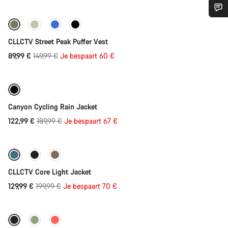
Prijs
Heb je hulp nodig?
-40%
CLLCTV Street Peak Puffer Vest
Onze deskundige medewerkers helpen je graag bij al je
Originele
89,99 €
149,99 €
Je bespaart 60 €
Direct toevoegen
vragen.
Prijs
Refurbished
-35%
Start Chat
Canyon Cycling Rain Jacket
Originele
Sluiten
122,99 €
189,99 €
Je bespaart 67 €
Direct toevoegen
Prijs
-35%
CLLCTV Core Light Jacket
Originele
129,99 €
199,99 €
Je bespaart 70 €
Direct toevoegen
Prijs
-71%
Klaar voor elk weertype