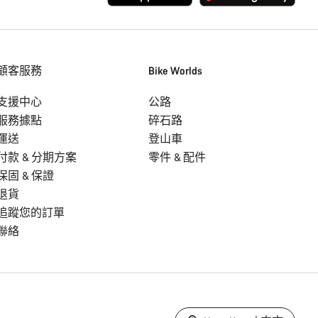
顧客服務
Bike Worlds
支援中心
公路
服務據點
碎石路
運送
登山車
付款 & 分期方案
零件 & 配件
保固 & 保證
退貨
追蹤您的訂單
聯絡