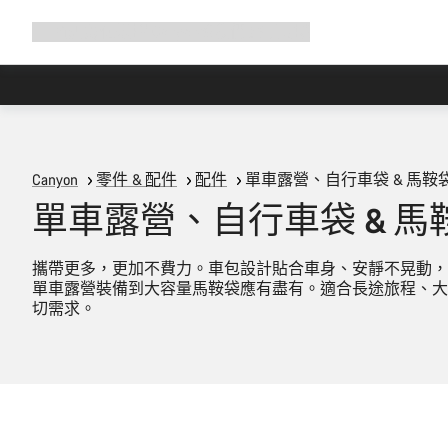
展
商店
為何選擇 Canyon
與我們騎行
支援
開
導
覽
Canyon
零件 & 配件
配件
單車露營、自行車袋 & 馬鞍
單車露營、自行車袋 & 馬
攜帶更多，更加不費力。車包設計貼合車身、安靜不晃動，
單車露營裝備到大容量馬鞍袋應有盡有。適合長途旅程、大
切需求。
快速選取