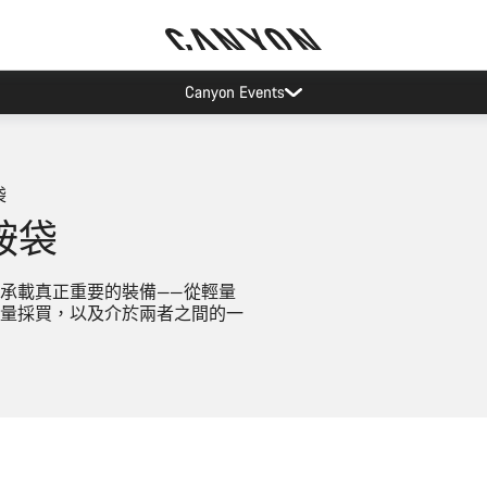
訂閱 Canyon 電子報享優惠
袋
鞍袋
承載真正重要的裝備——從輕量
量採買，以及介於兩者之間的一
快速選取
快速選取