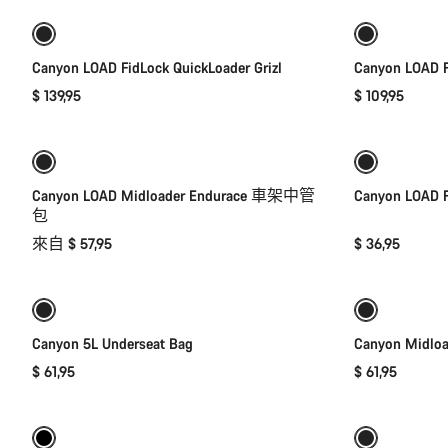
Canyon LOAD FidLock QuickLoader Grizl
Canyon LOAD F
$ 139,95
$ 109,95
快速選取
全新
Canyon LOAD Midloader Endurace 車架中管
Canyon LOAD 
包
來自 $ 57,95
$ 36,95
加入購物車
Canyon 5L Underseat Bag
Canyon Midloa
$ 61,95
$ 61,95
加入購物車