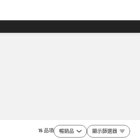
15 品項
暢銷品
顯示篩選器
加入購物車