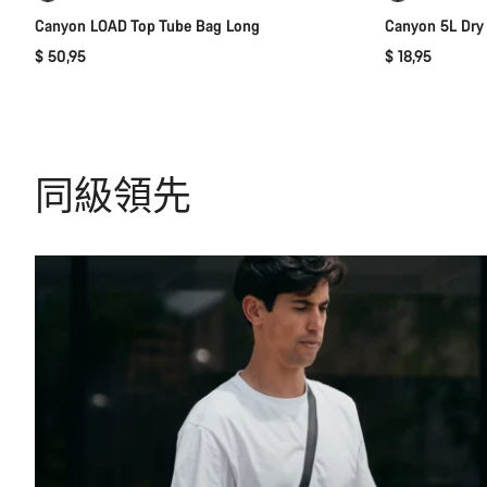
Canyon LOAD Top Tube Bag Long
Canyon 5L Dry
$ 50,95
$ 18,95
同級領先