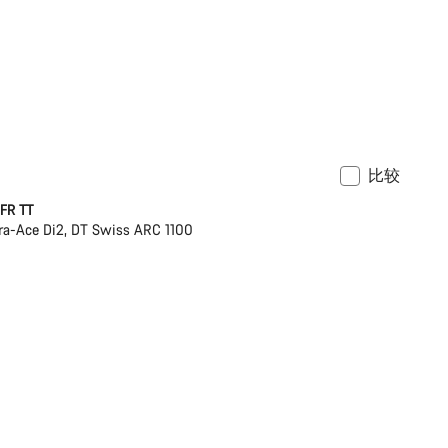
比较
11,749 US$
功率计
FR TT
a-Ace Di2, DT Swiss ARC 1100