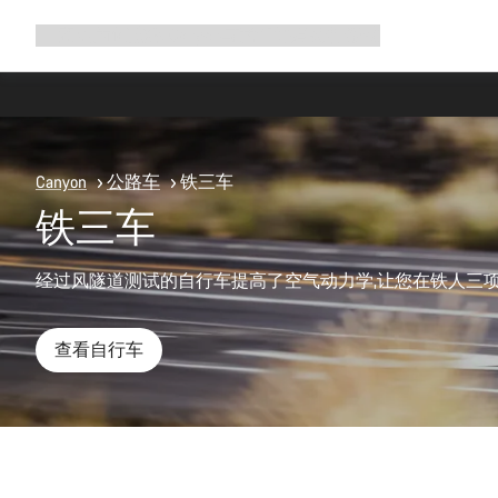
展
商店
为何选择 Canyon
与我们并肩骑行
帮助
开
导
航
Canyon
公路车
铁三车
铁三车
经过风隧道测试的自行车提高了空气动力学,让您在铁人三
查看自行车