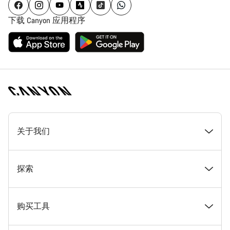
下载 Canyon 应用程序
[footer.linksList.title]
关于我们
奖项
探索
在 Canyon 工作
新闻和故事
购买工具