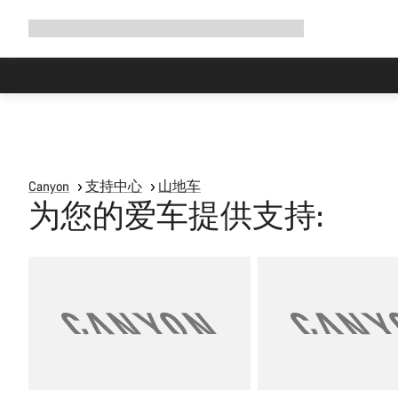
展
商店
为何选择 Canyon
与我们并肩骑行
帮助
开
导
航
Canyon
支持中心
山地车
为您的爱车提供支持: