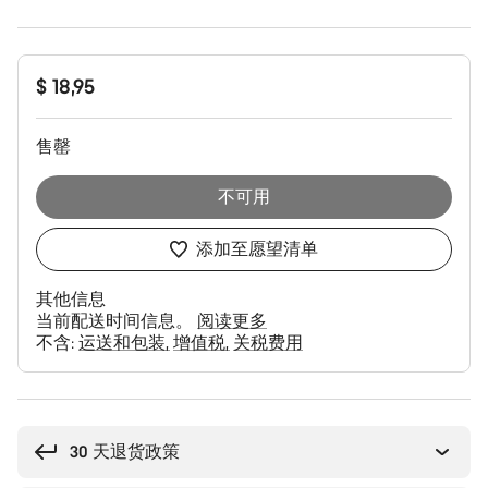
产
$ 18,95
品
配
置
售罄
不可用
添加至愿望清单
其他信息
当前配送时间信息。
阅读更多
不含:
运送和包装
增值税
关税费用
购
买
理
30 天退货政策
由