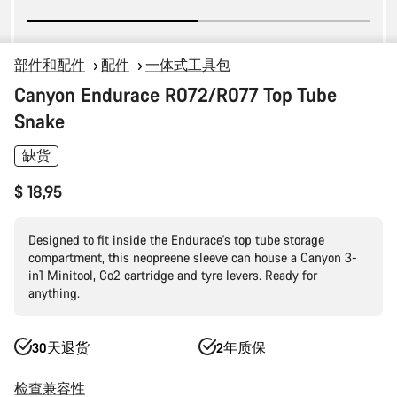
部件和配件
配件
一体式工具包
Canyon Endurace R072/R077 Top Tube
Snake
缺货
$ 18,95
Designed to fit inside the Endurace's top tube storage
compartment, this neopreene sleeve can house a Canyon 3-
in1 Minitool, Co2 cartridge and tyre levers. Ready for
anything.
30天退货
2年质保
检查兼容性