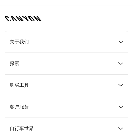
[footer.linksList.title]
关于我们
奖项
探索
在 Canyon 工作
新闻和故事
购买工具
Canyon 新闻发布室
提示和建议
找到您梦寐以求的 Canyon 自行车
客户服务
条款和条件
Canyon Home Koblenz
现货自行车
支持中心
自行车世界