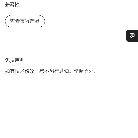
兼容性
查看兼容产品
您需要帮助吗？
免
免责声明
我们的客户支持专家正在等待为您答疑解惑。
责
如有技术修改，恕不另行通知。错漏除外。
声
明
开始聊天
关闭