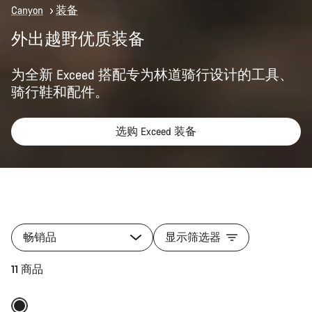
Canyon
装备
外出越野优质装备
为全新 Exceed 搭配专为林道骑行设计的工具、
骑行鞋和配件。
选购 Exceed 装备
所
有
畅销品
显示筛选器
类
别
添加至购物车
11 商品
Gear
for
your