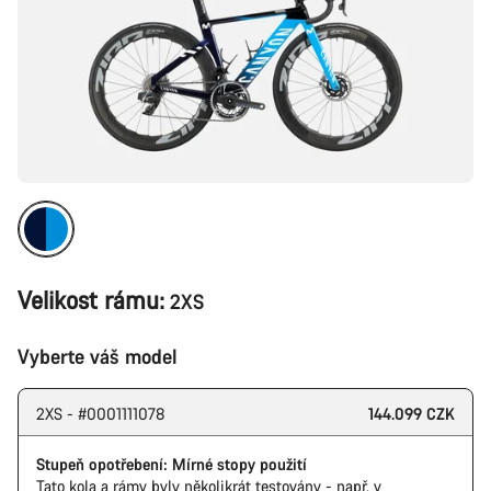
Velikost rámu:
2XS
Vyberte váš model
2XS - #0001111078
144.099 CZK
Stupeň opotřebení: Mírné stopy použití
Tato kola a rámy byly několikrát testovány - např. v