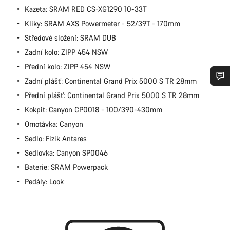
Kazeta: SRAM RED CS-XG1290 10-33T
Kliky: SRAM AXS Powermeter - 52/39T - 170mm
Středové složení: SRAM DUB
Zadní kolo: ZIPP 454 NSW
Přední kolo: ZIPP 454 NSW
Zadní plášť: Continental Grand Prix 5000 S TR 28mm
Potřebujete pomoc?
Přední plášť: Continental Grand Prix 5000 S TR 28mm
Kokpit: Canyon CP0018 - 100/390-430mm
Naši odborníci podpory zákazníků čekají, aby mohli
Omotávka: Canyon
odpovědět na vaše dotazy.
Sedlo: Fizik Antares
Sedlovka: Canyon SP0046
Začít chat
Baterie: SRAM Powerpack
Pedály: Look
Zavřít