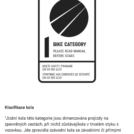
Klasifikace kola
"Jízdní kola této kategorie jsou dimenzována projízdy na
zpevněných cestách, při nichž zůstávajíkola v trvalém styku s
vozovkou. Jde zpravidla ozávodní kola se závodními či přímými