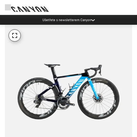
Ušetřete s newsletterem Canyon