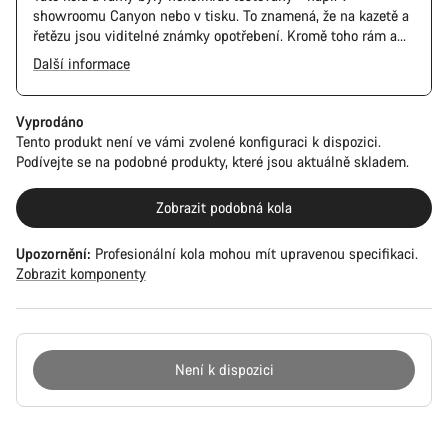
showroomu Canyon nebo v tisku. To znamená, že na kazetě a
řetězu jsou viditelné známky opotřebení. Kromě toho rám a
komponenty mohou mít škrábance, poškození laku a barevné
Další informace
odchylky. Všechny součásti však fungují perfektně.
Vyprodáno
Tento produkt není ve vámi zvolené konfiguraci k dispozici.
Podívejte se na podobné produkty, které jsou aktuálně skladem.
Zobrazit podobná kola
Upozornění:
Profesionální kola mohou mít upravenou specifikaci.
Zobrazit komponenty
Není k dispozici
Důvody
ke