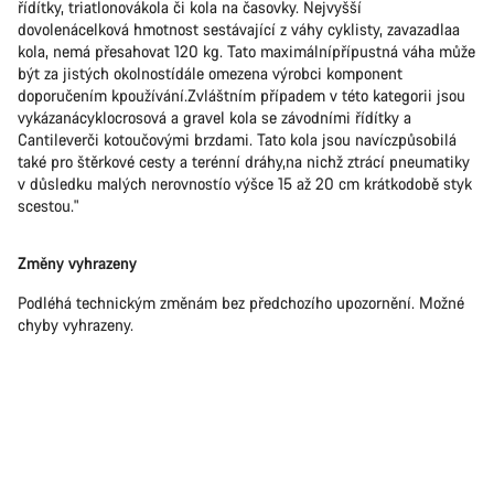
řídítky, triatlonovákola či kola na časovky. Nejvyšší
dovolenácelková hmotnost sestávající z váhy cyklisty, zavazadlaa
kola, nemá přesahovat 120 kg. Tato maximálnípřípustná váha může
být za jistých okolnostídále omezena výrobci komponent
doporučením kpoužívání.Zvláštním případem v této kategorii jsou
vykázanácyklocrosová a gravel kola se závodními řídítky a
Cantileverči kotoučovými brzdami. Tato kola jsou navíczpůsobilá
také pro štěrkové cesty a terénní dráhy,na nichž ztrácí pneumatiky
v důsledku malých nerovnostío výšce 15 až 20 cm krátkodobě styk
scestou."
Změny vyhrazeny
Podléhá technickým změnám bez předchozího upozornění. Možné
chyby vyhrazeny.