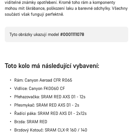
viditelné známky opotřebení. Kromě toho rám a komponenty
mohou mít škrábance, poškození laku a barevné odchylky. Všechny
součásti však fungují perfektně.
Tyto obrázky ukazují model
#0001111078
Toto kolo má následující vybavení:
Rám: Canyon Aeroad CFR R065
Vidlice: Canyon FK0060 CF
Přehazovačka: SRAM RED AXS D1 - 12s
Přesmykač: SRAM RED AXS D1 - 2s
Řadící páka: SRAM RED AXS D1 - 2x12s
Brzda: SRAM RED
Brzdový Kotouč: SRAM CLX-R 160 / 140