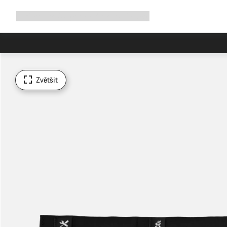
Rozbalit
Shop
Proč Canyon
Jezděte s námi
Služby
navigaci
Zvětšit