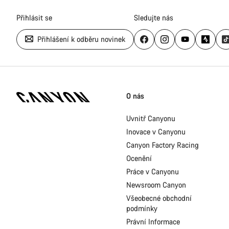
Přihlásit se
Sledujte nás
Přihlášení k odběru novinek
Zápatí
stránky
O nás
Canyon
Uvnitř Canyonu
Inovace v Canyonu
Canyon Factory Racing
Ocenění
Práce v Canyonu
Newsroom Canyon
Všeobecné obchodní
podmínky
Právní Informace