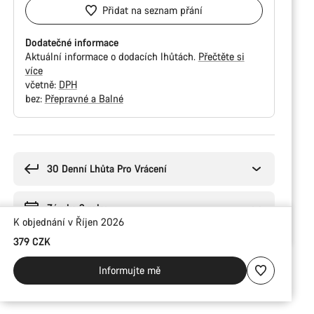
Přidat na seznam přání
Dodatečné informace
Aktuální informace o dodacích lhůtách.
Přečtěte si
více
včetně:
DPH
bez:
Přepravné a Balné
Důvody
ke
koupi
30 Denní Lhůta Pro Vrácení
Záruka 2 roky
K objednání v Říjen 2026
379 CZK
Informujte mě