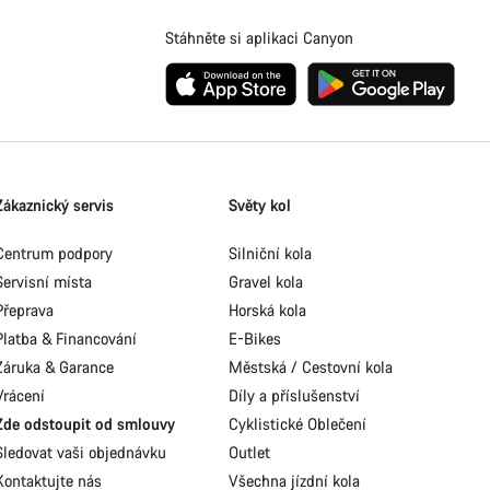
Stáhněte si aplikaci Canyon
Zákaznický servis
Světy kol
Centrum podpory
Silniční kola
Servisní místa
Gravel kola
Přeprava
Horská kola
Platba & Financování
E-Bikes
Záruka & Garance
Městská / Cestovní kola
Vrácení
Díly a příslušenství
Zde odstoupit od smlouvy
Cyklistické Oblečení
Sledovat vaši objednávku
Outlet
Kontaktujte nás
Všechna jízdní kola