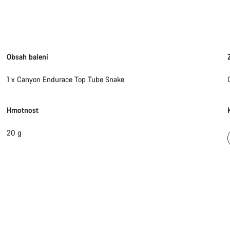
Obsah balení
1 x Canyon Endurace Top Tube Snake
Hmotnost
20 g
Potře