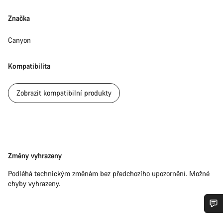
Značka
Canyon
Kompatibilita
Zobrazit kompatibilní produkty
Právní
Změny vyhrazeny
omezení
Podléhá technickým změnám bez předchozího upozornění. Možné
chyby vyhrazeny.
Potřebujete pomoc?