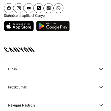
Stáhněte si aplikaci Canyon
Zápatí
stránky
O nás
Canyon
Uvnitř Canyonu
Prozkoumat
Inovace v Canyonu
Akce
Nákupní Nástroje