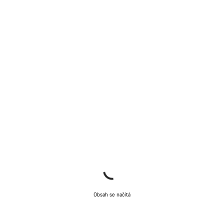
Naši odborníci podpory zákazníků čekají, aby mohli
odpovědět na vaše dotazy.
Začít chat
Zavřít
Obsah se načítá