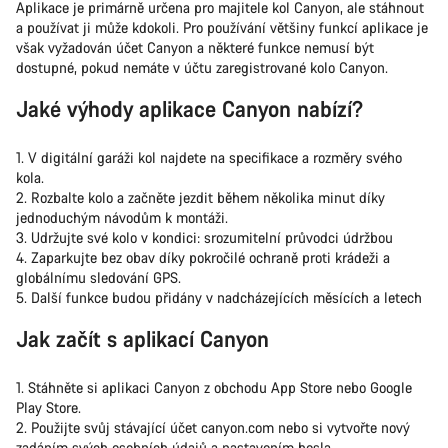
Aplikace je primárně určena pro majitele kol Canyon, ale stáhnout
a používat ji může kdokoli. Pro používání většiny funkcí aplikace je
však vyžadován účet Canyon a některé funkce nemusí být
dostupné, pokud nemáte v účtu zaregistrované kolo Canyon.
Jaké výhody aplikace Canyon nabízí?
1. V digitální garáži kol najdete na specifikace a rozměry svého
kola.
2. Rozbalte kolo a začněte jezdit během několika minut díky
jednoduchým návodům k montáži.
3. Udržujte své kolo v kondici: srozumitelní průvodci údržbou
4. Zaparkujte bez obav díky pokročilé ochraně proti krádeži a
globálnímu sledování GPS.
5. Další funkce budou přidány v nadcházejících měsících a letech
Jak začít s aplikací Canyon
1. Stáhněte si aplikaci Canyon z obchodu App Store nebo Google
Play Store.
2. Použijte svůj stávající účet canyon.com nebo si vytvořte nový
zadáním svých osobních údajů a nastavením hesla.