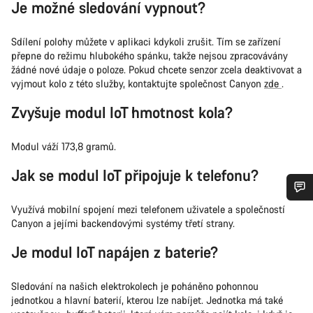
Je možné sledování vypnout?
Sdílení polohy můžete v aplikaci kdykoli zrušit. Tím se zařízení
přepne do režimu hlubokého spánku, takže nejsou zpracovávány
žádné nové údaje o poloze. Pokud chcete senzor zcela deaktivovat a
vyjmout kolo z této služby, kontaktujte společnost Canyon
zde
.
Zvyšuje modul IoT hmotnost kola?
Modul váží 173,8 gramů.
Jak se modul IoT připojuje k telefonu?
Využívá mobilní spojení mezi telefonem uživatele a společností
Potřebujete pomoc?
Canyon a jejími backendovými systémy třetí strany.
Je modul IoT napájen z baterie?
Naši odborníci podpory zákazníků čekají, aby mohli
odpovědět na vaše dotazy.
Sledování na našich elektrokolech je poháněno pohonnou
jednotkou a hlavní baterií, kterou lze nabíjet. Jednotka má také
Začít chat