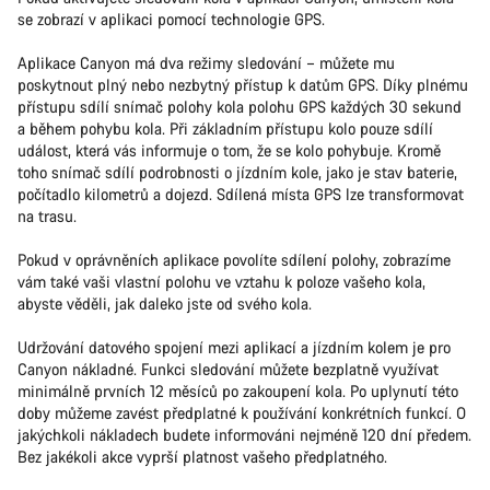
se zobrazí v aplikaci pomocí technologie GPS.
Aplikace Canyon má dva režimy sledování – můžete mu
poskytnout plný nebo nezbytný přístup k datům GPS. Díky plnému
přístupu sdílí snímač polohy kola polohu GPS každých 30 sekund
a během pohybu kola. Při základním přístupu kolo pouze sdílí
událost, která vás informuje o tom, že se kolo pohybuje. Kromě
toho snímač sdílí podrobnosti o jízdním kole, jako je stav baterie,
počítadlo kilometrů a dojezd. Sdílená místa GPS lze transformovat
na trasu.
Pokud v oprávněních aplikace povolíte sdílení polohy, zobrazíme
vám také vaši vlastní polohu ve vztahu k poloze vašeho kola,
abyste věděli, jak daleko jste od svého kola.
Udržování datového spojení mezi aplikací a jízdním kolem je pro
Canyon nákladné. Funkci sledování můžete bezplatně využívat
minimálně prvních 12 měsíců po zakoupení kola. Po uplynutí této
doby můžeme zavést předplatné k používání konkrétních funkcí. O
jakýchkoli nákladech budete informováni nejméně 120 dní předem.
Bez jakékoli akce vyprší platnost vašeho předplatného.