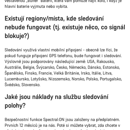
vestavěnou „buffer“ baterii, která vám pomůže najít kolo, i když je
hlavní baterie vyjmuta nebo vybita.
Zavřít
Existují regiony/místa, kde sledování
nebude fungovat (tj. existuje něco, co signál
blokuje?)
Sledování využívá vlastní mobilní připojení - obecně lze říci, že
pokud funguje připojení GPS telefonu, bude fungovat i sledování.
Výslovně jsou podporovány následující země: USA, Rakousko,
Austrálie, Belgie, Švýcarsko, Česko, Německo, Dánsko, Estonsko,
Španělsko, Finsko, Francie, Velká Británie, Irsko, Itálie, Litva,
Lucembursko, Lotyšsko, Nizozemsko, Norsko, Polsko, Portugalsko,
Švédsko, Slovensko.
Jaké jsou náklady na službu sledování
polohy?
Bezpečnostní funkce Spectral:ON jsou založeny na předplatném.
Prvních 12 měsíců je na nás. Poté si můžete vybrat, zda chcete v