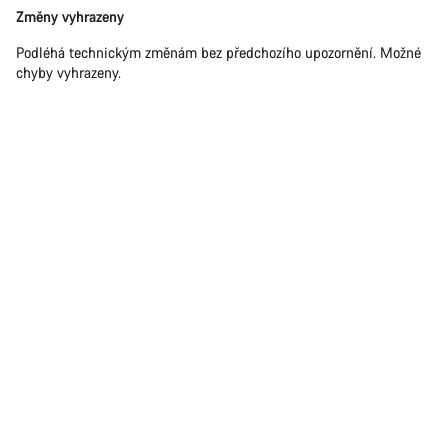
Právní
Změny vyhrazeny
omezení
Podléhá technickým změnám bez předchozího upozornění. Možné
chyby vyhrazeny.