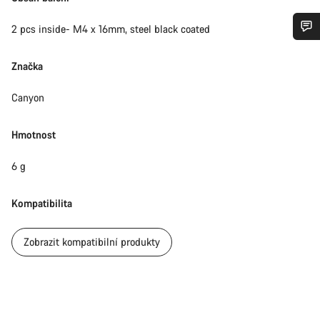
2 pcs inside- M4 x 16mm, steel black coated
Potřebujete pomoc?
Značka
Naši odborníci podpory zákazníků čekají, aby mohli
Canyon
odpovědět na vaše dotazy.
Hmotnost
Začít chat
6 g
Zavřít
Kompatibilita
Zobrazit kompatibilní produkty