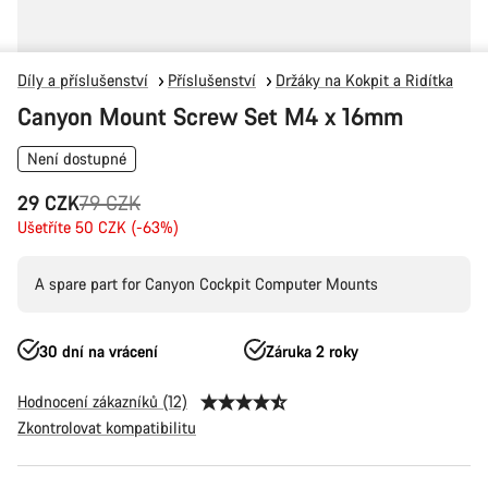
Díly a příslušenství
Příslušenství
Držáky na Kokpit a Ridítka
Canyon Mount Screw Set M4 x 16mm
Není dostupné
Původní
29 CZK
79 CZK
cena
Ušetříte 50 CZK (-63%)
A spare part for Canyon Cockpit Computer Mounts
30 dní na vrácení
Záruka 2 roky
Hodnocení zákazníků (12)
Zkontrolovat kompatibilitu