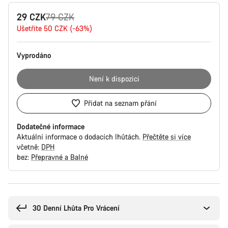
Konfigurace
Původní
29 CZK
79 CZK
produktu
cena
Ušetříte 50 CZK (-63%)
Vyprodáno
Není k dispozici
Přidat na seznam přání
Dodatečné informace
Aktuální informace o dodacích lhůtách.
Přečtěte si více
včetně:
DPH
bez:
Přepravné a Balné
Důvody
ke
koupi
30 Denní Lhůta Pro Vrácení