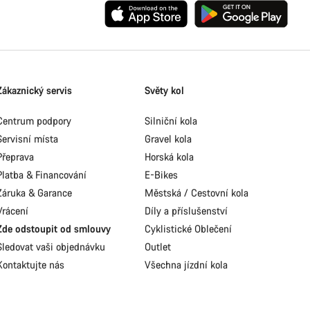
Zákaznický servis
Světy kol
Centrum podpory
Silniční kola
Servisní místa
Gravel kola
Přeprava
Horská kola
Platba & Financování
E-Bikes
Záruka & Garance
Městská / Cestovní kola
Vrácení
Díly a příslušenství
Zde odstoupit od smlouvy
Cyklistické Oblečení
Sledovat vaši objednávku
Outlet
Kontaktujte nás
Všechna jízdní kola