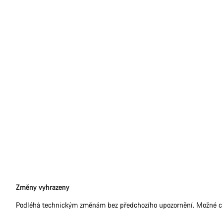
Právní
Změny vyhrazeny
omezení
Podléhá technickým změnám bez předchozího upozornění. Možné c