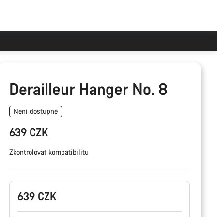
Derailleur Hanger No. 8
Není dostupné
639 CZK
Zkontrolovat kompatibilitu
Konfigurace
639 CZK
produktu