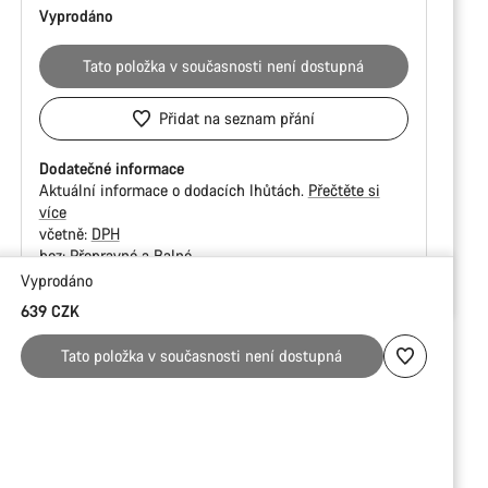
Vyprodáno
Tato položka v současnosti není dostupná
Přidat na seznam přání
Dodatečné informace
Aktuální informace o dodacích lhůtách.
Přečtěte si
více
včetně:
DPH
bez:
Přepravné a Balné
Vyprodáno
Důvody
639 CZK
ke
koupi
Tato položka v současnosti není dostupná