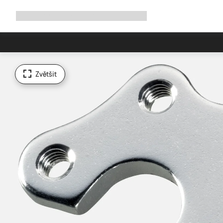
Rozbalit
Shop
Proč Canyon
Jezděte s námi
Služby
navigaci
Zvětšit