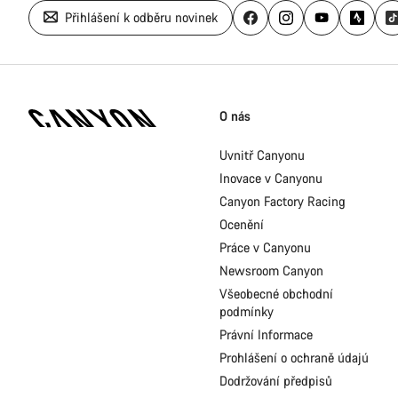
Přihlášení k odběru novinek
Zápatí
stránky
O nás
Canyon
Uvnitř Canyonu
Inovace v Canyonu
Canyon Factory Racing
Ocenění
Práce v Canyonu
Newsroom Canyon
Všeobecné obchodní
podmínky
Právní Informace
Prohlášení o ochraně údajú
Dodržování předpisů