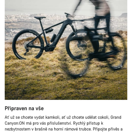
Naši odborníci podpory zákazníků čekají, aby mohli
odpovědět na vaše dotazy.
Začít chat
Zavřít
Připraven na vše
Ať už se chcete vydat kamkoli, ať už chcete udělat cokoli, Grand
Canyon:ON má pro vás příslušenství. Rychlý přístup k
nezbytnostem v brašně na horní rámové trubce. Připojte přívěs a