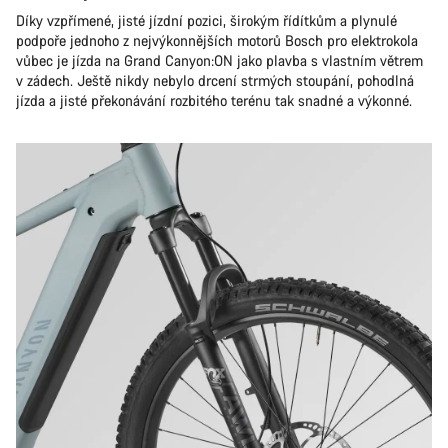
Díky vzpřímené, jisté jízdní pozici, širokým řídítkům a plynulé
podpoře jednoho z nejvýkonnějších motorů Bosch pro elektrokola
vůbec je jízda na Grand Canyon:ON jako plavba s vlastním větrem
v zádech. Ještě nikdy nebylo drcení strmých stoupání, pohodlná
jízda a jisté překonávání rozbitého terénu tak snadné a výkonné.