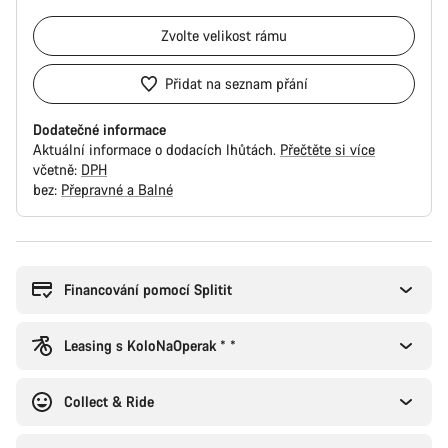
Zvolte
velikost rámu
Přidat na seznam přání
Dodatečné informace
Aktuální informace o dodacích lhůtách.
Přečtěte si více
včetně:
DPH
bez:
Přepravné a Balné
Důvody
ke
koupi
Financování pomocí Splitit
Leasing s KoloNaOperak * *
Collect & Ride