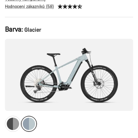
Hodnocení zákazníků (58)
Konfigurace
Barva:
Glacier
produktu