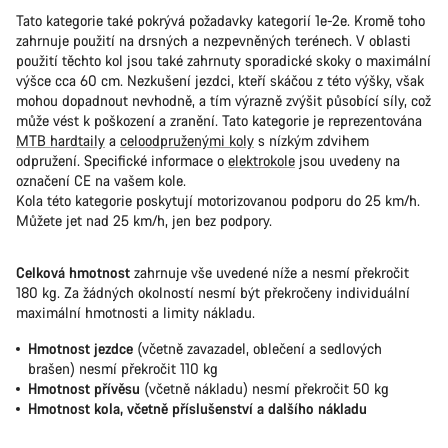
Tato kategorie také pokrývá požadavky kategorií 1e-2e. Kromě toho
zahrnuje použití na drsných a nezpevněných terénech. V oblasti
použití těchto kol jsou také zahrnuty sporadické skoky o maximální
výšce cca 60 cm. Nezkušení jezdci, kteří skáčou z této výšky, však
mohou dopadnout nevhodně, a tím výrazně zvýšit působící síly, což
může vést k poškození a zranění. Tato kategorie je reprezentována
MTB hardtaily
a
celoodpruženými koly
s nízkým zdvihem
odpružení. Specifické informace o
elektrokole
jsou uvedeny na
označení CE na vašem kole.
Kola této kategorie poskytují motorizovanou podporu do 25 km/h.
Můžete jet nad 25 km/h, jen bez podpory.
Celková hmotnost
zahrnuje vše uvedené níže a nesmí překročit
180 kg. Za žádných okolností nesmí být překročeny individuální
maximální hmotnosti a limity nákladu.
Hmotnost jezdce
(včetně zavazadel, oblečení a sedlových
brašen) nesmí překročit 110 kg
Hmotnost přívěsu
(včetně nákladu) nesmí překročit 50 kg
Hmotnost kola, včetně příslušenství a dalšího nákladu