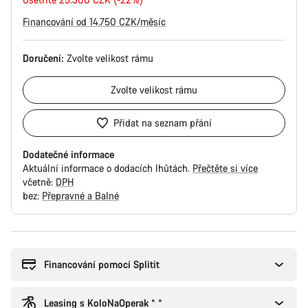
cena
Financování od 14.750 CZK/měsíc
Doručení:
Zvolte
velikost rámu
Zvolte
velikost rámu
Přidat na seznam přání
Dodatečné informace
Aktuální informace o dodacích lhůtách.
Přečtěte si více
včetně:
DPH
bez:
Přepravné a Balné
Důvody
ke
koupi
Financování pomocí Splitit
Leasing s KoloNaOperak * *