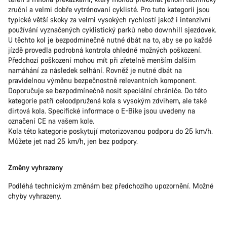
zruční a velmi dobře vytrénovaní cyklisté. Pro tuto kategorii jsou
typické větší skoky za velmi vysokých rychlostí jakož i intenzivní
používání vyznačených cyklistický parků nebo downhill sjezdovek.
U těchto kol je bezpodmínečně nutné dbát na to, aby se po každé
jízdě provedla podrobná kontrola ohledně možných poškození.
Předchozí poškození mohou mít při zřetelně menším dalším
namáhání za následek selhání. Rovněž je nutné dbát na
pravidelnou výměnu bezpečnostně relevantních komponent.
Doporučuje se bezpodmínečně nosit speciální chrániče. Do této
kategorie patří celoodpružená kola s vysokým zdvihem, ale také
dirtová kola. Specifické informace o E-Bike jsou uvedeny na
označení CE na vašem kole.
Kola této kategorie poskytují motorizovanou podporu do 25 km/h.
Můžete jet nad 25 km/h, jen bez podpory.
Změny vyhrazeny
Podléhá technickým změnám bez předchozího upozornění. Možné
chyby vyhrazeny.