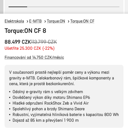
Elektrokola
E-MTB
Torque:ON
Torque:ON CF
Torque:ON CF 8
Původní
88.499 CZK
113.799 CZK
cena
Ušetříte 25.300 CZK (-22%)
Financování od 14.750 CZK/měsíc
V současnosti prostě nejlepší poměr ceny a výkonu mezi
gravity e-MTB. Celokarbonový rám, špičkové komponenty a
cena, která je prostě bezkonkurenční.
Odolný e-gravity rám s velkým zdvihem
Osvědčený výkon díky motoru Shimano EP6
Hladké odpružení RockShox Zeb a Vivid Air
Spolehlivý pohon a brzdy Shimano Deore
Robustní, vyjímatelná hliníková baterie s kapacitou 800 Wh
Dojezd až 85 km a převýšení 1 900 m