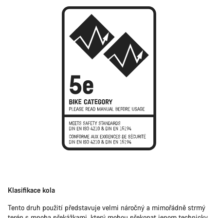
Klasifikace kola
Tento druh použití představuje velmi náročný a mimořádně strmý
terén s mnoha překážkami, který mohou překonat jenom technicky