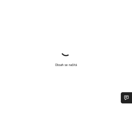
Obsah se načítá
Potřebujete pomoc?
Naši odborníci podpory zákazníků čekají, aby mohli
odpovědět na vaše dotazy.