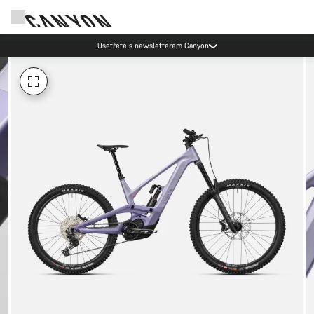
Ušetřete s newsletterem Canyon