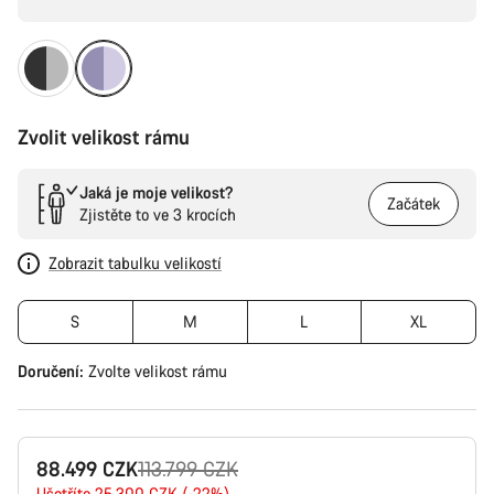
Zvolit velikost rámu
Jaká je moje velikost?
Začátek
Zjistěte to ve 3 krocích
Zobrazit tabulku velikostí
S
M
L
XL
Doručení:
Zvolte
velikost rámu
Původní
88.499 CZK
113.799 CZK
Ušetříte 25.300 CZK (-22%)