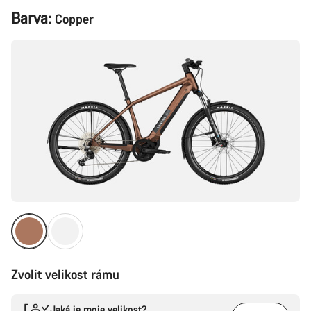
Konfigurace
Barva:
Copper
produktu
Zvolit velikost rámu
Jaká je moje velikost?