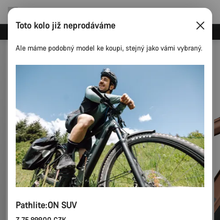
Toto kolo již neprodáváme
Ušetřete s newsletterem Canyon
Ale máme podobný model ke koupi, stejný jako vámi vybraný.
Pathlite:ON SUV
Z 75.899,00 CZK