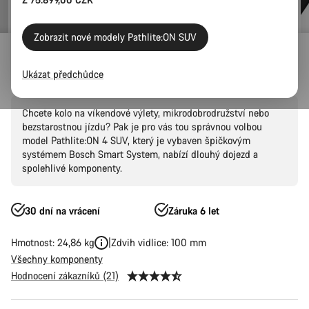
Zobrazit nové modely Pathlite:ON SUV
Elektrokola
E-trekking
Pathlite:ON
Pathlite:ON SUV
Pathlite:ON 4 SUV
Ukázat předchůdce
Chcete kolo na víkendové výlety, mikrodobrodružství nebo
bezstarostnou jízdu? Pak je pro vás tou správnou volbou
model Pathlite:ON 4 SUV, který je vybaven špičkovým
systémem Bosch Smart System, nabízí dlouhý dojezd a
spolehlivé komponenty.
30 dní na vrácení
Záruka 6 let
Hmotnost: 24,86 kg
Zdvih vidlice: 100 mm
Všechny komponenty
Hodnocení zákazníků (21)