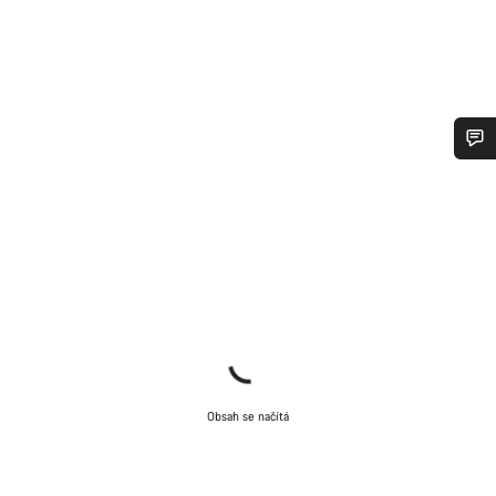
Potřebujete pomoc?
Naši odborníci podpory zákazníků čekají, aby mohli
odpovědět na vaše dotazy.
Začít chat
Zavřít
Obsah se načítá