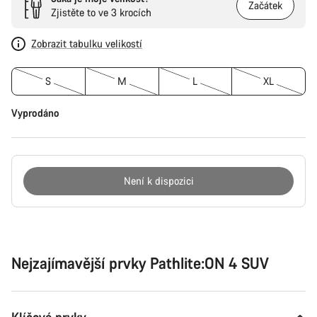
Začátek
Zjistěte to ve 3 krocích
Zobrazit tabulku velikostí
S
M
L
XL
Vyprodáno
Není k dispozici
Důvody
ke
koupi
Nejzajímavější prvky Pathlite:ON 4 SUV