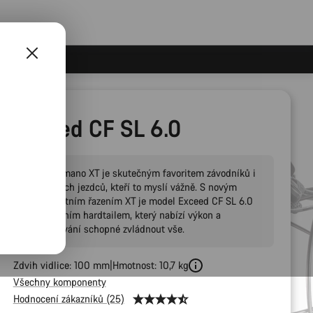
Exceed CF SL 6.0
Sada Shimano XT je skutečným favoritem závodníků i
rekreačních jezdců, kteří to myslí vážně. S novým
12rychlostním řazením XT je model Exceed CF SL 6.0
XC závodním hardtailem, který nabízí výkon a
zpřevodování schopné zvládnout vše.
Zdvih vidlice: 100 mm
Hmotnost: 10,7 kg
Všechny komponenty
Hodnocení zákazníků (25)