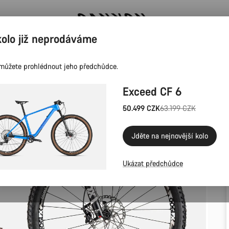
kolo již neprodáváme
Ušetřete s newsletterem Canyon
můžete prohlédnout jeho předchůdce.
Exceed CF 6
50.499 CZK
63.199 CZK
Původní
cena
Jděte na nejnovější kolo
Ukázat předchůdce