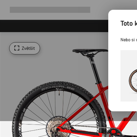
Rozbalit
Shop
Proč Canyon
Jezděte s námi
Služby
navigaci
Toto 
Nebo si 
Zvětšit