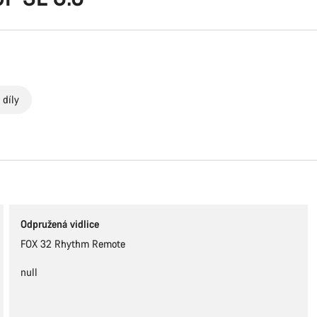
 díly
Obsah se načítá
Odpružená vidlice
FOX 32 Rhythm Remote
null