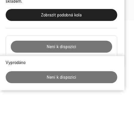
skladem.
Zobrazit podobná kola
Není k dispozici
Důvody
Vyprodáno
ke
koupi
Není k dispozici