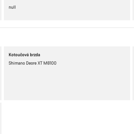
null
Potře
Naši odbo
Kotoučová brzda
Shimano Deore XT M8100