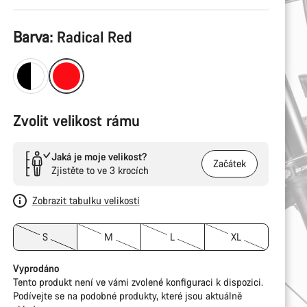
Konfigurace
Barva:
Radical Red
produktu
Zvolit velikost rámu
Jaká je moje velikost?
Začátek
Zjistěte to ve 3 krocích
Zobrazit tabulku velikostí
S
M
L
XL
Vyprodáno
Tento produkt není ve vámi zvolené konfiguraci k dispozici.
Podívejte se na podobné produkty, které jsou aktuálně