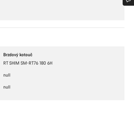
bujete pomoc?
rníci podpory zákazníků čekají, aby mohli odpovědět na vaše dotazy.
Začít chat
Brzdový kotouč
Zavřít
RT SHIM SM-RT76 180 6H
null
null