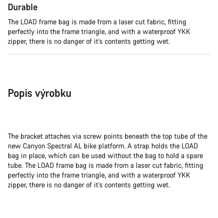
Durable
Naši odborníci podpory zákazníků čekají, aby mohli
odpovědět na vaše dotazy.
The LOAD frame bag is made from a laser cut fabric, fitting
perfectly into the frame triangle, and with a waterproof YKK
zipper, there is no danger of it’s contents getting wet.
Začít chat
Zavřít
Popis výrobku
The bracket attaches via screw points beneath the top tube of the
new Canyon Spectral AL bike platform. A strap holds the LOAD
bag in place, which can be used without the bag to hold a spare
tube. The LOAD frame bag is made from a laser cut fabric, fitting
perfectly into the frame triangle, and with a waterproof YKK
zipper, there is no danger of it’s contents getting wet.