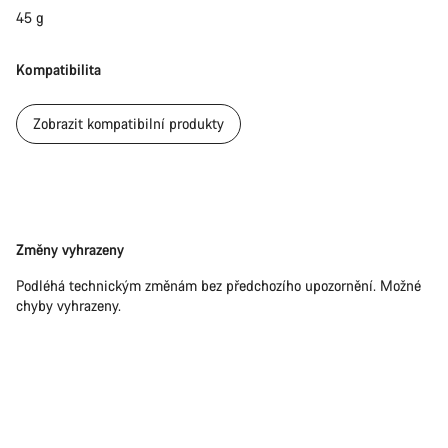
45 g
Kompatibilita
Zobrazit kompatibilní produkty
Právní
Změny vyhrazeny
omezení
Podléhá technickým změnám bez předchozího upozornění. Možné
chyby vyhrazeny.