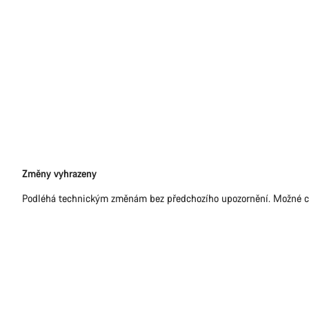
Právní
Změny vyhrazeny
omezení
Podléhá technickým změnám bez předchozího upozornění. Možné c