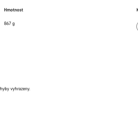
Hmotnost
867 g
hyby vyhrazeny.