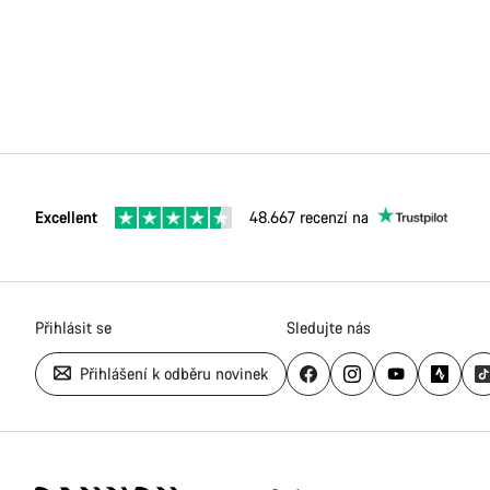
Excellent
48.667 recenzí na
Přihlásit se
Sledujte nás
Přihlášení k odběru novinek
Zápatí
stránky