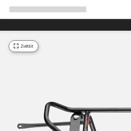
Rozbalit
Shop
Proč Canyon
Jezděte s námi
Služby
navigaci
Zvětšit