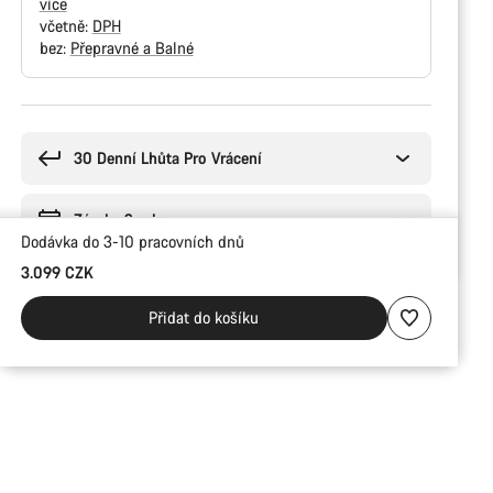
více
včetně:
DPH
bez:
Přepravné a Balné
Důvody
ke
koupi
30 Denní Lhůta Pro Vrácení
Záruka 2 roky
Dodávka do 3-10 pracovních dnů
3.099 CZK
Přidat do košíku