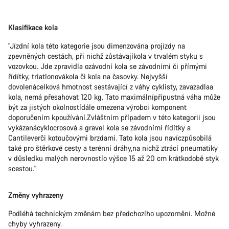
Klasifikace kola
"Jízdní kola této kategorie jsou dimenzována projízdy na
zpevněných cestách, při nichž zůstávajíkola v trvalém styku s
vozovkou. Jde zpravidla ozávodní kola se závodními či přímými
řídítky, triatlonovákola či kola na časovky. Nejvyšší
dovolenácelková hmotnost sestávající z váhy cyklisty, zavazadlaa
kola, nemá přesahovat 120 kg. Tato maximálnípřípustná váha může
být za jistých okolnostídále omezena výrobci komponent
doporučením kpoužívání.Zvláštním případem v této kategorii jsou
vykázanácyklocrosová a gravel kola se závodními řídítky a
Cantileverči kotoučovými brzdami. Tato kola jsou navíczpůsobilá
také pro štěrkové cesty a terénní dráhy,na nichž ztrácí pneumatiky
v důsledku malých nerovnostío výšce 15 až 20 cm krátkodobě styk
scestou."
Změny vyhrazeny
Podléhá technickým změnám bez předchozího upozornění. Možné
chyby vyhrazeny.