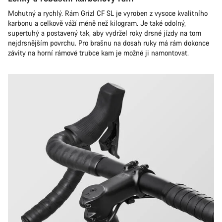
Mohutný a rychlý. Rám Grizl CF SL je vyroben z vysoce kvalitního
karbonu a celkově váží méně než kilogram. Je také odolný,
supertuhý a postavený tak, aby vydržel roky drsné jízdy na tom
nejdrsnějším povrchu. Pro brašnu na dosah ruky má rám dokonce
závity na horní rámové trubce kam je možné ji namontovat.