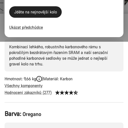
Jděte na nejnovější kolo
Outlet
Gravel
Ukázat předchůdce
Grizl CF SL 6 AXS
Kombinací lehkého, robustního karbonového rámu s
pokročilým bezdrátovým řazením SRAM a naší senzační
pohodlné karbonové sedlovky se může jednat o nejlepší
gravel kolo na trhu.
Hmotnost: 9,66 kg
Materiál: Karbon
Všechny komponenty
Hodnocení zákazníků (277)
Konfigurace
Barva:
Oregano
produktu