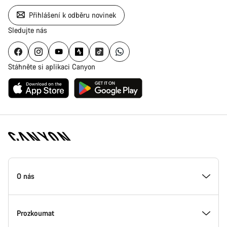
Přihlášení k odběru novinek
Sledujte nás
Stáhněte si aplikaci Canyon
Zápatí
stránky
O nás
Canyon
Uvnitř Canyonu
Prozkoumat