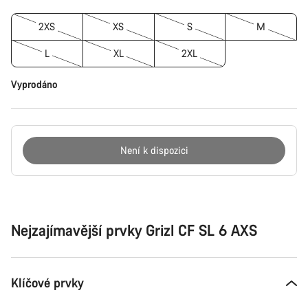
2XS
XS
S
M
L
XL
2XL
Vyprodáno
Není k dispozici
Důvody
ke
koupi
Nejzajímavější prvky Grizl CF SL 6 AXS
Klíčové prvky