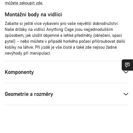
můžete zakoupit zde.
Montážní body na vidlici
Zabalte si ještě více vybavení pro vaše největší dobrodružství.
Naše držáky na vidlici Anything Cage jsou nejjednodušším
způsobem, jak uložit objemné a lehké předměty (oblečení, spací
pytel) – nebo můžete v případě horkého počasí přišroubovat další
košíky na láhve. Při jízdě je vše čisté a také zde nejsou žádné
nevýhody při manipulaci.
Komponenty
Potřebujete pomoc?
Naši odborníci podpory zákazníků čekají, aby mohli
Geometrie a rozměry
odpovědět na vaše dotazy.
Začít chat
Zavřít