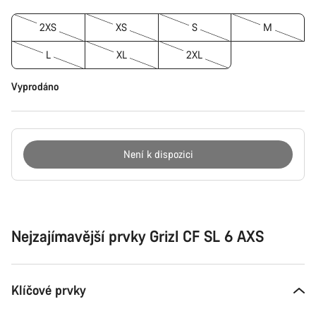
2XS
XS
S
M
L
XL
2XL
Vyprodáno
Není k dispozici
Důvody
ke
koupi
Nejzajímavější prvky Grizl CF SL 6 AXS
Klíčové prvky