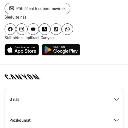
Přihlášení k odběru novinek
Sledujte nás
Stáhněte si aplikaci Canyon
Zápatí
stránky
O nás
Canyon
Uvnitř Canyonu
Prozkoumat