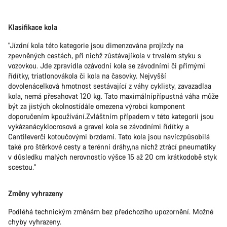
Klasifikace kola
"Jízdní kola této kategorie jsou dimenzována projízdy na
zpevněných cestách, při nichž zůstávajíkola v trvalém styku s
vozovkou. Jde zpravidla ozávodní kola se závodními či přímými
řídítky, triatlonovákola či kola na časovky. Nejvyšší
dovolenácelková hmotnost sestávající z váhy cyklisty, zavazadlaa
kola, nemá přesahovat 120 kg. Tato maximálnípřípustná váha může
být za jistých okolnostídále omezena výrobci komponent
doporučením kpoužívání.Zvláštním případem v této kategorii jsou
vykázanácyklocrosová a gravel kola se závodními řídítky a
Cantileverči kotoučovými brzdami. Tato kola jsou navíczpůsobilá
také pro štěrkové cesty a terénní dráhy,na nichž ztrácí pneumatiky
v důsledku malých nerovnostío výšce 15 až 20 cm krátkodobě styk
scestou."
Změny vyhrazeny
Podléhá technickým změnám bez předchozího upozornění. Možné
chyby vyhrazeny.