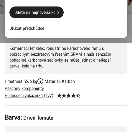
Jděte na nejnovější kolo
Outlet
Gravel
Ukázat předchůdce
Grizl CF SL 6 AXS
Kombinací lehkého, robustního karbonového rámu s
pokročilým bezdrátovým řazením SRAM a naší senzační
pohodlné karbonové sedlovky se může jednat o nejlepší
gravel kolo na trhu.
Hmotnost: 9,66 kg
Materiál: Karbon
Všechny komponenty
Hodnocení zákazníků (277)
Konfigurace
Barva:
Dried Tomato
produktu