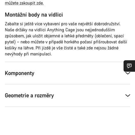
můžete zakoupit zde.
Montážní body na vidlici
Zabalte si ještě více vybavení pro vaše největší dobrodružství.
Naše držáky na vidlici Anything Cage jsou nejjednodušším
způsobem, jak uložit objemné a lehké předměty (oblečení, spací
pytel) – nebo můžete v případě horkého počasí přišroubovat další
košíky na láhve. Při jízdě je vše čisté a také zde nejsou žádné
nevýhody při manipulaci.
Komponenty
Potřebujete pomoc?
Naši odborníci podpory zákazníků čekají, aby mohli
Geometrie a rozměry
odpovědět na vaše dotazy.
Začít chat
Zavřít