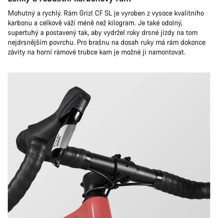
Mohutný a rychlý. Rám Grizl CF SL je vyroben z vysoce kvalitního
karbonu a celkově váží méně než kilogram. Je také odolný,
supertuhý a postavený tak, aby vydržel roky drsné jízdy na tom
nejdrsnějším povrchu. Pro brašnu na dosah ruky má rám dokonce
závity na horní rámové trubce kam je možné ji namontovat.