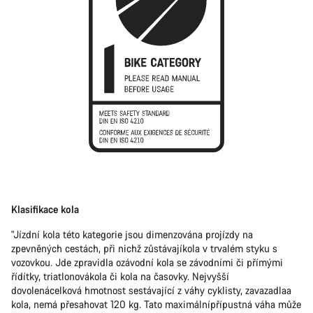
Klasifikace kola
"Jízdní kola této kategorie jsou dimenzována projízdy na
zpevněných cestách, při nichž zůstávajíkola v trvalém styku s
vozovkou. Jde zpravidla ozávodní kola se závodními či přímými
řídítky, triatlonovákola či kola na časovky. Nejvyšší
dovolenácelková hmotnost sestávající z váhy cyklisty, zavazadlaa
kola, nemá přesahovat 120 kg. Tato maximálnípřípustná váha může