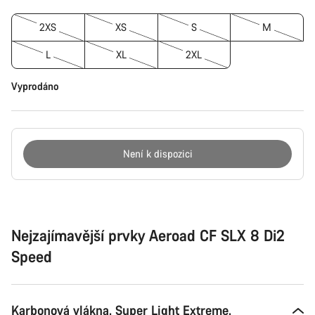
2XS
XS
S
M
L
XL
2XL
Vyprodáno
Není k dispozici
Důvody
ke
koupi
Nejzajímavější prvky Aeroad CF SLX 8 Di2
Speed
Karbonová vlákna. Super Light Extreme.