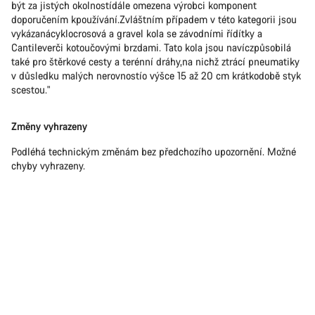
být za jistých okolnostídále omezena výrobci komponent
doporučením kpoužívání.Zvláštním případem v této kategorii jsou
vykázanácyklocrosová a gravel kola se závodními řídítky a
Cantileverči kotoučovými brzdami. Tato kola jsou navíczpůsobilá
také pro štěrkové cesty a terénní dráhy,na nichž ztrácí pneumatiky
v důsledku malých nerovnostío výšce 15 až 20 cm krátkodobě styk
scestou."
Změny vyhrazeny
Podléhá technickým změnám bez předchozího upozornění. Možné
chyby vyhrazeny.