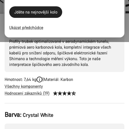
Jděte na nejnovější kolo
Aeroad CF SLX 8 Di2 Speed
Ukázat předchůdce
Profily trubek optimalizované v aerodynamickém tunelu,
prémiová aero karbonová kola, kompletní integrace všech
kabelů pro snížení odporu, špičkové elektronické řazení
Shimano a technologie měření výkonu. Toto je naše
interpretace špičkového aero závodního kola.
Hmotnost: 7,64 kg
Materiál: Karbon
Všechny komponenty
Hodnocení zákazníků (19)
Konfigurace
Barva:
Crystal White
produktu