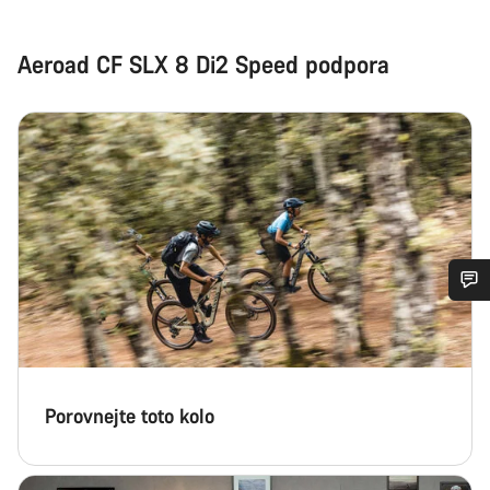
Aeroad CF SLX 8 Di2 Speed podpora
Potřebujete pomoc?
Naši odborníci podpory zákazníků čekají, aby mohli
odpovědět na vaše dotazy.
Porovnejte toto kolo
Začít chat